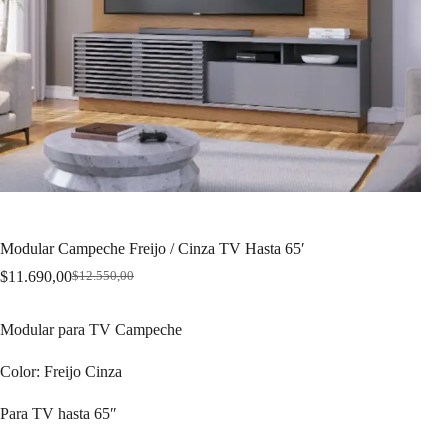
Modular Campeche Freijo / Cinza TV Hasta 65′
$
11.690,00
$
12.550,00
Original
Current
price
price
was:
is:
Modular para TV Campeche
$12.550,00.
$11.690,00.
Color: Freijo Cinza
Para TV hasta 65″