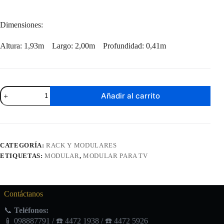
Dimensiones:
Altura: 1,93m Largo: 2,00m Profundidad: 0,41m
Modular
Añadir al carrito
Campeche
Freijo
/
Cinza
TV
Hasta
CATEGORÍA:
RACK Y MODULARES
65'
ETIQUETAS:
MODULAR
,
MODULAR PARA TV
cantidad
Contáctanos
📞
Teléfonos:
📱 098887791 / ☎️ 4472 1938 / ☎️ 4472 5926