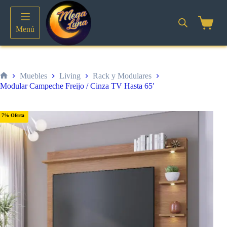
Saltar
al
contenido
Shoppin
Menú
cart
Muebles
Living
Rack y Modulares
Inicio
Modular Campeche Freijo / Cinza TV Hasta 65′
7% Oferta