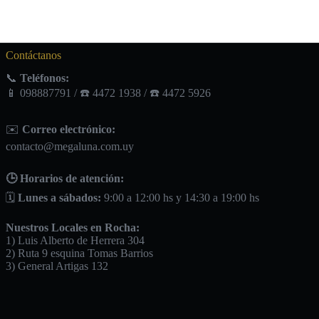
Contáctanos
📞
Teléfonos:
📱 098887791 / ☎️ 4472 1938 / ☎️ 4472 5926
✉️
Correo electrónico:
contacto@megaluna.com.uy
🕒 Horarios de atención:
🗓️
Lunes a sábados:
9:00 a 12:00 hs y 14:30 a 19:00 hs
Nuestros Locales en Rocha:
1) Luis Alberto de Herrera 304
2) Ruta 9 esquina Tomas Barrios
3) General Artigas 132