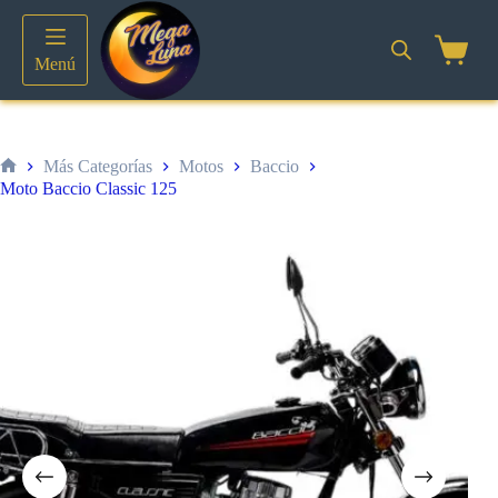
Saltar
al
contenido
Shoppin
Menú
cart
Más Categorías
Motos
Baccio
Inicio
Moto Baccio Classic 125