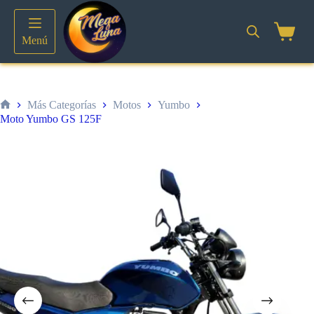
Saltar
al
contenido
Shoppin
Menú
cart
Más Categorías
Motos
Yumbo
Inicio
Moto Yumbo GS 125F