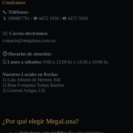
Contáctanos
📞
Teléfonos:
📱 098887791 / ☎️ 4472 1938 / ☎️ 4472 5926
✉️
Correo electrónico:
contacto@megaluna.com.uy
🕒 Horarios de atención:
🗓️
Lunes a sábados:
9:00 a 12:00 hs y 14:30 a 19:00 hs
Nuestros Locales en Rocha:
1) Luis Alberto de Herrera 304
2) Ruta 9 esquina Tomas Barrios
3) General Artigas 132
¿Por qué elegir MegaLuna?
✅
Soluciones a tu medida:
No solo vendemos