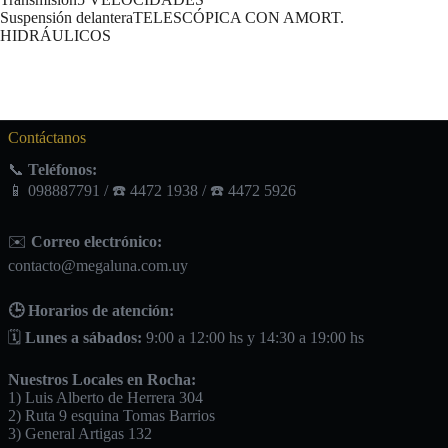
Suspensión delanteraTELESCÓPICA CON AMORT.
HIDRÁULICOS
Contáctanos
📞
Teléfonos:
📱 098887791 / ☎️ 4472 1938 / ☎️ 4472 5926
✉️
Correo electrónico:
contacto@megaluna.com.uy
🕒 Horarios de atención:
🗓️
Lunes a sábados:
9:00 a 12:00 hs y 14:30 a 19:00 hs
Nuestros Locales en Rocha:
1) Luis Alberto de Herrera 304
2) Ruta 9 esquina Tomas Barrios
3) General Artigas 132