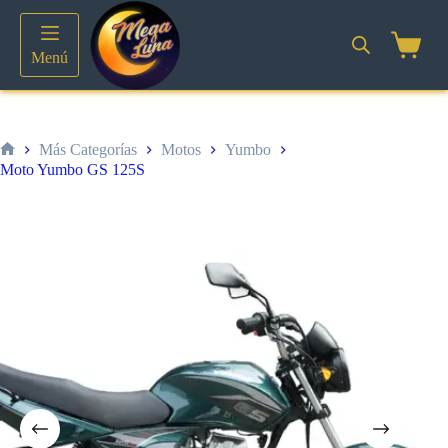
Saltar
al
contenido
Shoppin
Menú
cart
Más Categorías
Motos
Yumbo
Inicio
Moto Yumbo GS 125S