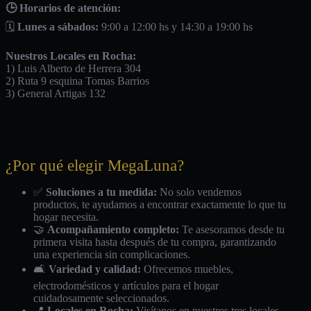
🕒 Horarios de atención:
🗓️
Lunes a sábados:
9:00 a 12:00 hs y 14:30 a 19:00 hs
Nuestros Locales en Rocha:
1) Luis Alberto de Herrera 304
2) Ruta 9 esquina Tomas Barrios
3) General Artigas 132
¿Por qué elegir MegaLuna?
✅
Soluciones a tu medida:
No solo vendemos
productos, te ayudamos a encontrar exactamente lo que tu
hogar necesita.
🤝
Acompañamiento completo:
Te asesoramos desde tu
primera visita hasta después de tu compra, garantizando
una experiencia sin complicaciones.
🛋️
Variedad y calidad:
Ofrecemos muebles,
electrodomésticos y artículos para el hogar
cuidadosamente seleccionados.
📍
Locales en Rocha:
Visítanos en nuestros tres locales