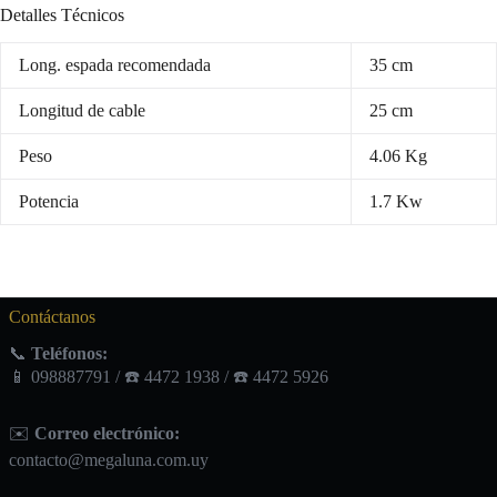
Detalles Técnicos
Long. espada recomendada
35 cm
Longitud de cable
25 cm
Peso
4.06 Kg
Potencia
1.7 Kw
Contáctanos
📞
Teléfonos:
📱 098887791 / ☎️ 4472 1938 / ☎️ 4472 5926
✉️
Correo electrónico:
contacto@megaluna.com.uy