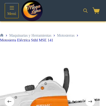
Saltar
al
contenido
Shoppin
Menú
cart
Maquinarias y Herramientas
Motosierras
Inicio
Motosierra Eléctrica Stihl MSE 141