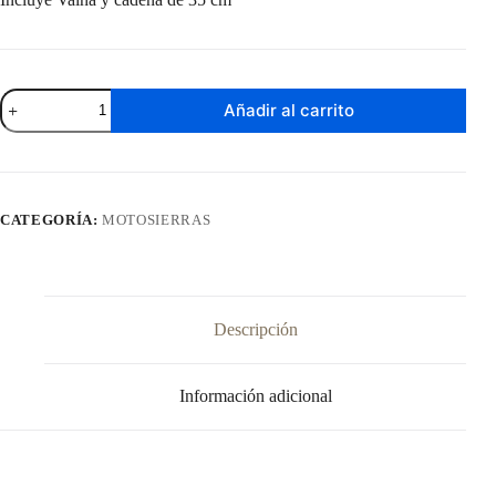
Motosierra
Añadir al carrito
Eléctrica
Stihl
MSE
141
cantidad
CATEGORÍA:
MOTOSIERRAS
Descripción
Información adicional