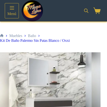
Saltar
al
contenido
Shoppin
Menú
cart
Muebles
Baño
Inicio
Kit De Baño Palermo Sin Patas Blanco / Oxxi