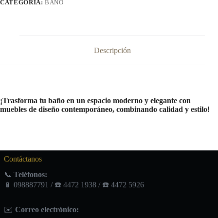
CATEGORÍA:
BAÑO
/
Oxxi
cantidad
Descripción
¡Trasforma tu baño en un espacio moderno y elegante con
muebles de diseño contemporáneo, combinando calidad y estilo!
Contáctanos
📞
Teléfonos:
📱 098887791 / ☎️ 4472 1938 / ☎️ 4472 5926
✉️
Correo electrónico: