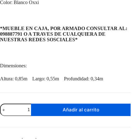
Color: Blanco Oxxi
*MUEBLE EN CAJA, POR ARMADO CONSULTAR AL:
098887791 O A TRAVES DE CUALQUIERA DE
NUESTRAS REDES SOSCIALES*
Dimensiones:
Altura: 0,85m Largo: 0,55m Profundidad: 0,34m
Kit
Añadir al carrito
De
Baño
Palermo
Sin
Patas
Blanco