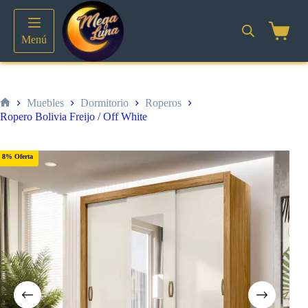
Saltar
al
contenido
Shoppin
Menú
cart
Muebles
Dormitorio
Roperos
Inicio
Ropero Bolivia Freijo / Off White
8% Oferta