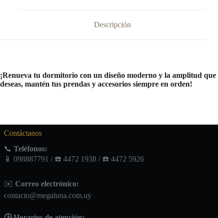
Descripción
¡Renueva tu dormitorio con un diseño moderno y la amplitud que
deseas, mantén tus prendas y accesorios siempre en orden!
Contáctanos
📞
Teléfonos:
📱 098887791 / ☎️ 4472 1938 / ☎️ 4472 5926
✉️
Correo electrónico:
contacto@megaluna.com.uy
🕒 Horarios de atención: