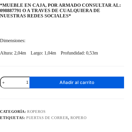
*MUEBLE EN CAJA, POR ARMADO CONSULTAR AL:
098887791 O A TRAVES DE CUALQUIERA DE
NUESTRAS REDES SOCIALES*
Dimensiones:
Altura: 2,04m Largo: 1,04m Profundidad: 0,53m
Ropero
Añadir al carrito
Bolivia
Freijo
/
Off
White
cantidad
CATEGORÍA:
ROPEROS
ETIQUETAS:
PUERTAS DE CORRER
,
ROPERO