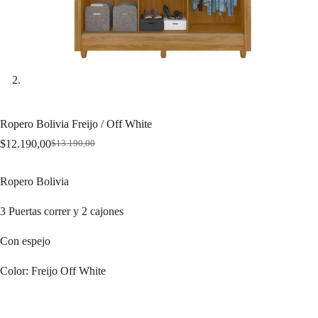
Ropero Bolivia Freijo / Off White
$
12.190,00
$
13.190,00
Original
Current
price
price
was:
is:
Ropero Bolivia
$13.190,00.
$12.190,00.
3 Puertas correr y 2 cajones
Con espejo
Color: Freijo Off White