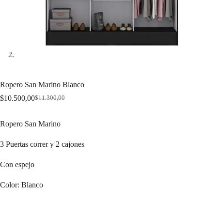
Ropero San Marino Blanco
$
10.500,00
$
11.300,00
Original
Current
price
price
was:
is:
Ropero San Marino
$11.300,00.
$10.500,00.
3 Puertas correr y 2 cajones
Con espejo
Color: Blanco