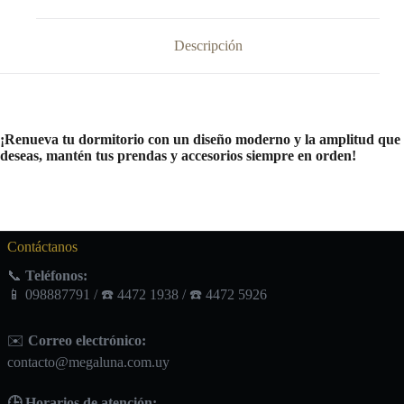
Descripción
¡Renueva tu dormitorio con un diseño moderno y la amplitud que
deseas, mantén tus prendas y accesorios siempre en orden!
Contáctanos
📞
Teléfonos:
📱 098887791 / ☎️ 4472 1938 / ☎️ 4472 5926
✉️
Correo electrónico:
contacto@megaluna.com.uy
🕒 Horarios de atención: