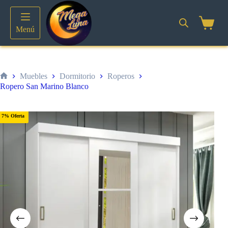
Saltar
al
contenido
Shoppin
Menú
cart
Muebles
Dormitorio
Roperos
Inicio
Ropero San Marino Blanco
7% Oferta