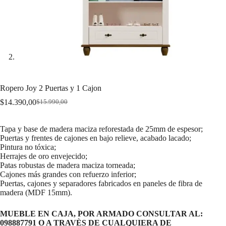
Ropero Joy 2 Puertas y 1 Cajon
$
14.390,00
$
15.990,00
Original
Current
price
price
was:
is:
Tapa y base de madera maciza reforestada de 25mm de espesor;
$15.990,00.
$14.390,00.
Puertas y frentes de cajones en bajo relieve, acabado lacado;
Pintura no tóxica;
Herrajes de oro envejecido;
Patas robustas de madera maciza torneada;
Cajones más grandes con refuerzo inferior;
Puertas, cajones y separadores fabricados en paneles de fibra de
madera (MDF 15mm).
MUEBLE EN CAJA, POR ARMADO CONSULTAR AL:
098887791 O A TRAVÈS DE CUALQUIERA DE