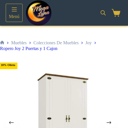
Saltar
al
contenido
Shoppin
Menú
cart
Muebles
Colecciones De Muebles
Joy
Inicio
Ropero Joy 2 Puertas y 1 Cajon
10% Oferta