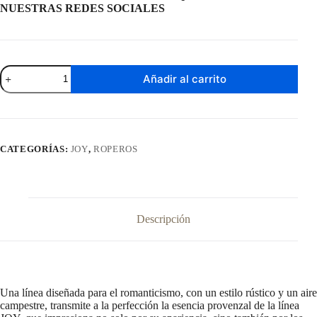
NUESTRAS REDES SOCIALES
Ropero
Añadir al carrito
Joy
2
Puertas
y
1
Cajon
CATEGORÍAS:
JOY
,
ROPEROS
cantidad
Descripción
Una línea diseñada para el romanticismo, con un estilo rústico y un aire
campestre, transmite a la perfección la esencia provenzal de la línea