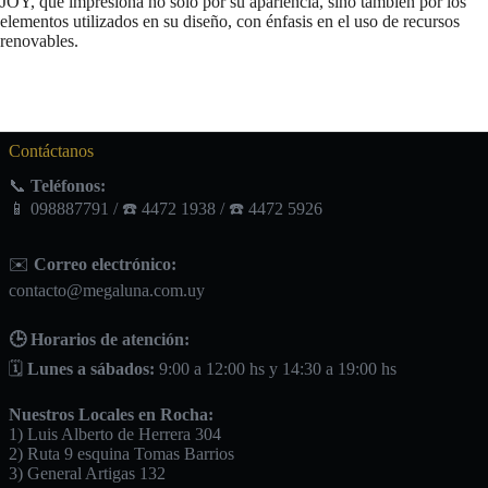
JOY, que impresiona no solo por su apariencia, sino también por los
elementos utilizados en su diseño, con énfasis en el uso de recursos
renovables.
Contáctanos
📞
Teléfonos:
📱 098887791 / ☎️ 4472 1938 / ☎️ 4472 5926
✉️
Correo electrónico:
contacto@megaluna.com.uy
🕒 Horarios de atención:
🗓️
Lunes a sábados:
9:00 a 12:00 hs y 14:30 a 19:00 hs
Nuestros Locales en Rocha:
1) Luis Alberto de Herrera 304
2) Ruta 9 esquina Tomas Barrios
3) General Artigas 132