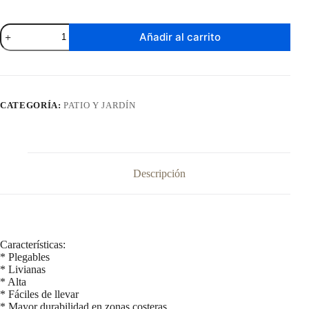
Silla
Añadir al carrito
Para
la
Playa
de
Aluminio
MOR
CATEGORÍA:
PATIO Y JARDÍN
Modelo
Oversize
Negra
cantidad
Descripción
Características:
* Plegables
* Livianas
* Alta
* Fáciles de llevar
* Mayor durabilidad en zonas costeras