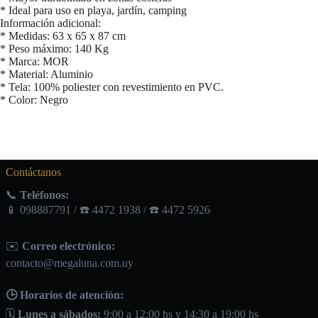
* Ideal para uso en playa, jardín, camping
Información adicional:
* Medidas: 63 x 65 x 87 cm
* Peso máximo: 140 Kg
* Marca: MOR
* Material: Aluminio
* Tela: 100% poliester con revestimiento en PVC.
* Color: Negro
Contáctanos
📞
Teléfonos:
📱 098887791 / ☎️ 4472 1938 / ☎️ 4472 5926
✉️
Correo electrónico:
contacto@megaluna.com.uy
🕒 Horarios de atención:
🗓️
Lunes a sábados:
9:00 a 12:00 hs y 14:30 a 19:00 hs