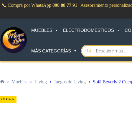
Saltar
📞 Comprá por WhatsApp
098 88 77 91
|
Asesoramiento personaliza
al
contenido
MUEBLES
ELECTRODOMÉSTICOS
CO
Products
MÁS CATEGORÍAS
search
Muebles
Living
Juegos de Living
Sofá Beverly 2 Cuer
Inicio
7% Oferta