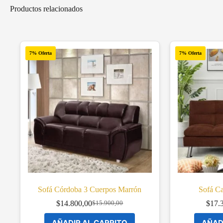
Productos relacionados
7% Oferta
7% Oferta
Sofá Córdoba 3 Cuerpos Marrón
Sofá C
$
14.800,00
$
17.
$
15.900,00
Original
Current
price
price
AÑADIR AL CARRITO
AÑAD