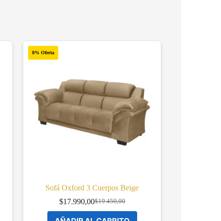
8% Oferta
Sofá Oxford 3 Cuerpos Beige
$
17.990,00
$
19.450,00
Original
Current
price
price
AÑADIR AL CARRITO