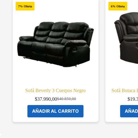
7% Oferta
6% Oferta
Sofá Beverly 3 Cuerpos Negro
Sofá Butaca 
$
37.990,00
$
19.
$
40.850,00
Original
Current
price
price
AÑADIR AL CARRITO
AÑAD
was:
is:
$40.850,00.
$37.990,00.