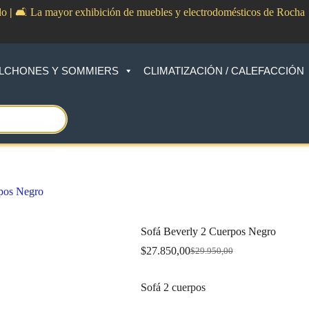
do
|
🛋️ La mayor exhibición de muebles y electrodomésticos de Rocha
LCHONES Y SOMMIERS
CLIMATIZACIÓN / CALEFACCIÓN
pos Negro
Sofá Beverly 2 Cuerpos Negro
$
27.850,00
$
29.950,00
Original
Current
price
price
was:
is:
Sofá 2 cuerpos
$29.950,00.
$27.850,00.