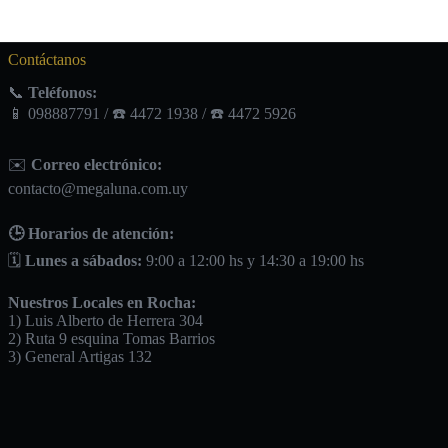
Contáctanos
📞
Teléfonos:
📱 098887791 / ☎️ 4472 1938 / ☎️ 4472 5926
✉️
Correo electrónico:
contacto@megaluna.com.uy
🕒 Horarios de atención:
🗓️
Lunes a sábados:
9:00 a 12:00 hs y 14:30 a 19:00 hs
Nuestros Locales en Rocha:
1) Luis Alberto de Herrera 304
2) Ruta 9 esquina Tomas Barrios
3) General Artigas 132