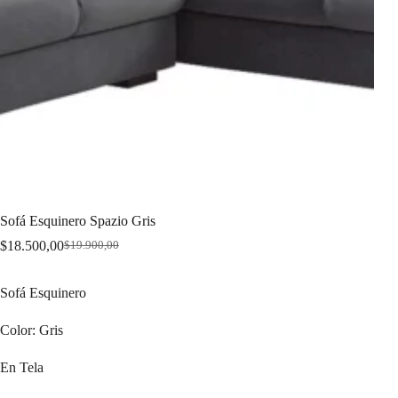
Sofá Esquinero Spazio Gris
$
18.500,00
$
19.900,00
Original
Current
price
price
was:
is:
Sofá Esquinero
$19.900,00.
$18.500,00.
Color: Gris
En Tela