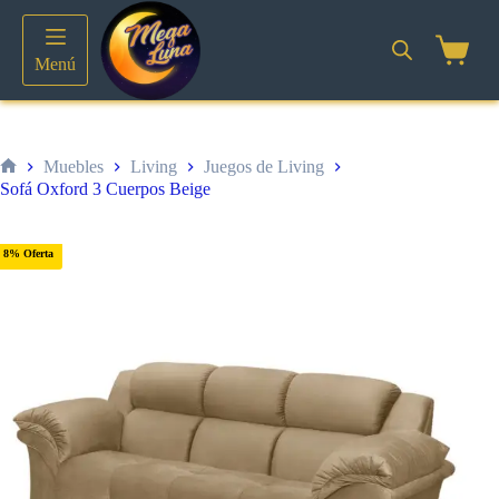
Saltar
al
contenido
Shoppin
Menú
cart
Muebles
Living
Juegos de Living
Inicio
Sofá Oxford 3 Cuerpos Beige
8% Oferta