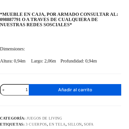
*MUEBLE EN CAJA, POR ARMADO CONSULTAR AL:
098887791 O A TRAVES DE CUALQUIERA DE
NUESTRAS REDES SOSCIALES*
Dimensiones:
Altura: 0,94m Largo: 2,06m Profundidad: 0,94m
Sofá
Añadir al carrito
Oxford
3
Cuerpos
Beige
cantidad
CATEGORÍA:
JUEGOS DE LIVING
ETIQUETAS:
3 CUERPOS
,
EN TELA
,
SILLON
,
SOFA