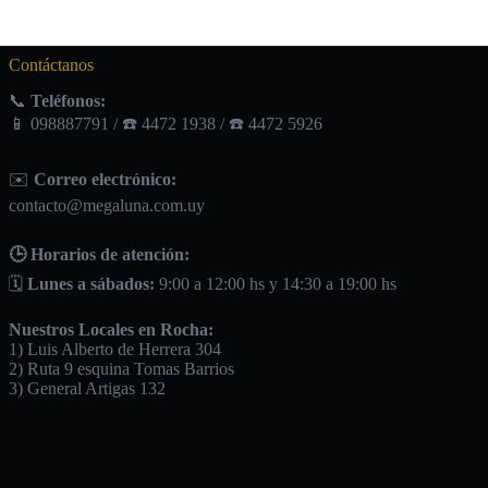
Contáctanos
📞
Teléfonos:
📱 098887791 / ☎️ 4472 1938 / ☎️ 4472 5926
✉️
Correo electrónico:
contacto@megaluna.com.uy
🕒 Horarios de atención:
🗓️
Lunes a sábados:
9:00 a 12:00 hs y 14:30 a 19:00 hs
Nuestros Locales en Rocha:
1) Luis Alberto de Herrera 304
2) Ruta 9 esquina Tomas Barrios
3) General Artigas 132