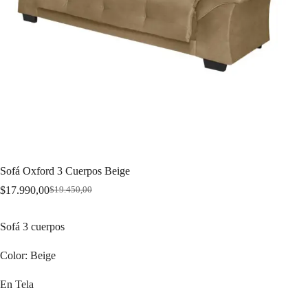
Sofá Oxford 3 Cuerpos Beige
$
17.990,00
$
19.450,00
Original
Current
price
price
was:
is:
Sofá 3 cuerpos
$19.450,00.
$17.990,00.
Color: Beige
En Tela