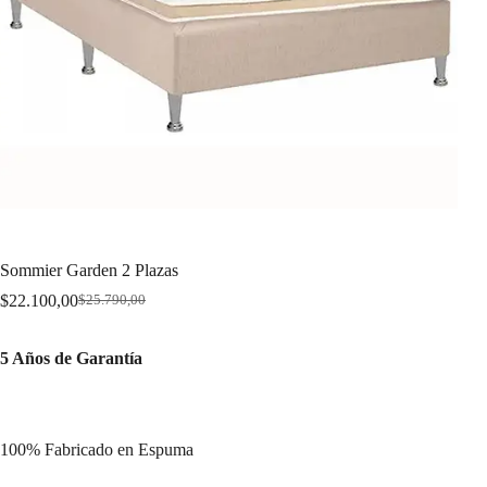
Sommier Garden 2 Plazas
$
22.100,00
$
25.790,00
Original
Current
price
price
was:
is:
5 Años de Garantía
$25.790,00.
$22.100,00.
100% Fabricado en Espuma