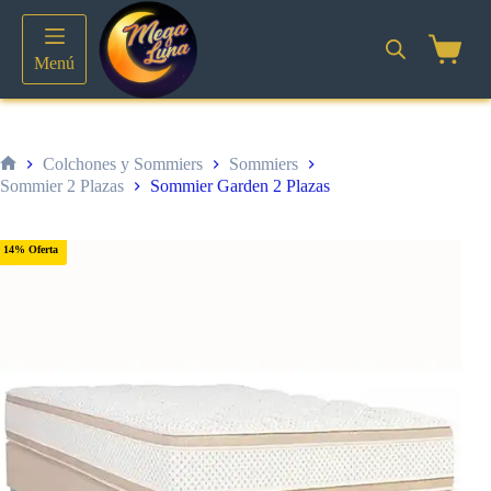
Saltar
al
contenido
Shoppin
Menú
cart
Colchones y Sommiers
Sommiers
Inicio
Sommier 2 Plazas
Sommier Garden 2 Plazas
14% Oferta