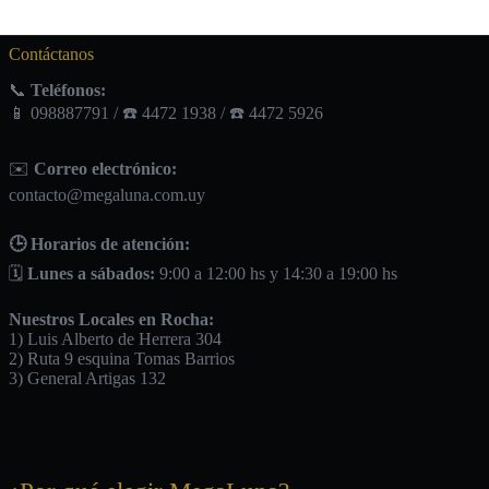
Contáctanos
📞
Teléfonos:
📱 098887791 / ☎️ 4472 1938 / ☎️ 4472 5926
✉️
Correo electrónico:
contacto@megaluna.com.uy
🕒 Horarios de atención:
🗓️
Lunes a sábados:
9:00 a 12:00 hs y 14:30 a 19:00 hs
Nuestros Locales en Rocha:
1) Luis Alberto de Herrera 304
2) Ruta 9 esquina Tomas Barrios
3) General Artigas 132