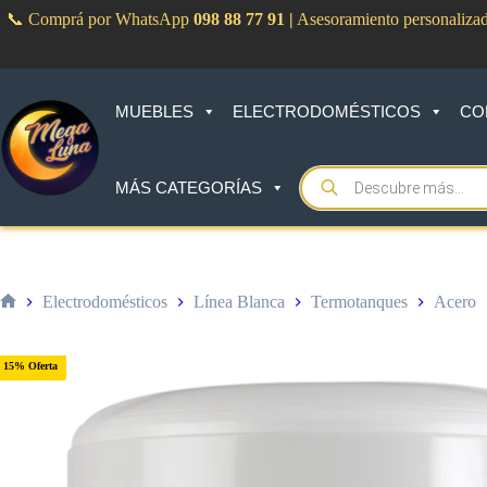
Saltar
📞 Comprá por WhatsApp
098 88 77 91
|
Asesoramiento personaliza
al
contenido
MUEBLES
ELECTRODOMÉSTICOS
CO
Products
MÁS CATEGORÍAS
search
Electrodomésticos
Línea Blanca
Termotanques
Acero
Inicio
15% Oferta