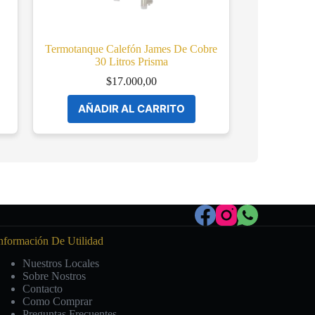
Termotanque Calefón James De Cobre
30 Litros Prisma
$
17.000,00
AÑADIR AL CARRITO
nformación De Utilidad
Nuestros Locales
Sobre Nostros
Contacto
Como Comprar
Preguntas Frecuentes