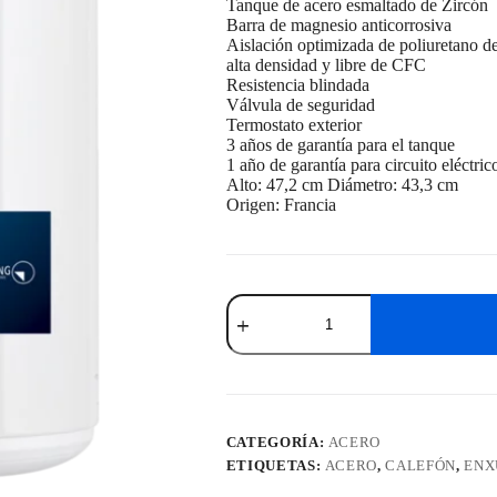
Tanque de acero esmaltado de Zircón
Barra de magnesio anticorrosiva
Aislación optimizada de poliuretano d
alta densidad y libre de CFC
Resistencia blindada
Válvula de seguridad
Termostato exterior
3 años de garantía para el tanque
1 año de garantía para circuito eléctric
Alto: 47,2 cm Diámetro: 43,3 cm
Origen: Francia
Termotanque
Calefón
Enxuta
De
Acero
40
Litros
TENX2140
CATEGORÍA:
ACERO
cantidad
ETIQUETAS:
ACERO
,
CALEFÓN
,
ENX