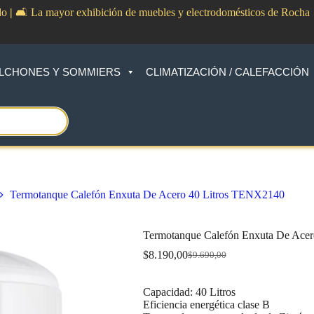
do
|
🛋️ La mayor exhibición de muebles y electrodomésticos de Rocha
LCHONES Y SOMMIERS
CLIMATIZACIÓN / CALEFACCIÓN
Termotanque Calefón Enxuta De Acero 40 Litros TENX2140
Termotanque Calefón Enxuta De Ace
$
8.190,00
$
9.690,00
Original
Current
price
price
was:
is:
Capacidad: 40 Litros
$9.690,00.
$8.190,00.
Eficiencia energética clase B