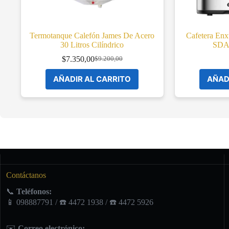
Termotanque Calefón James De Acero
Cafetera Enx
30 Litros Cilíndrico
SDA
$
7.350,00
$
9.200,00
Original
Current
price
price
AÑADIR AL CARRITO
AÑAD
was:
is:
$9.200,00.
$7.350,00.
Contáctanos
📞
Teléfonos:
📱 098887791 / ☎️ 4472 1938 / ☎️ 4472 5926
✉️
Correo electrónico: