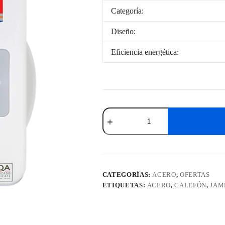
Categoría:
Diseño:
Eficiencia energética:
Termotanque
Calefón
James
De
Acero
20
Litros
Prisma
CATEGORÍAS:
ACERO
,
OFERTAS
cantidad
ETIQUETAS:
ACERO
,
CALEFÓN
,
JAM