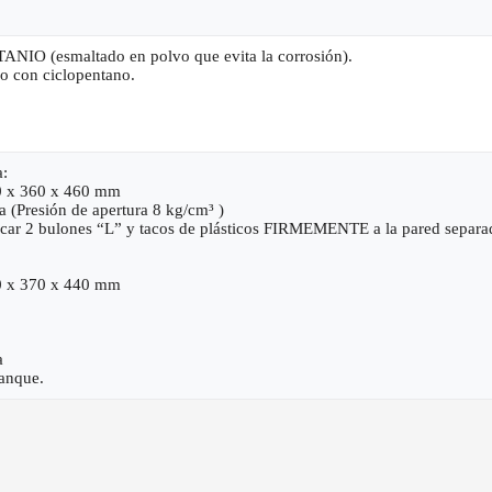
O (esmaltado en polvo que evita la corrosión).
co con ciclopentano.
a:
30 x 360 x 460 mm
a (Presión de apertura 8 kg/cm³ )
locar 2 bulones “L” y tacos de plásticos FIRMEMENTE a la pared separ
70 x 370 x 440 mm
a
tanque.