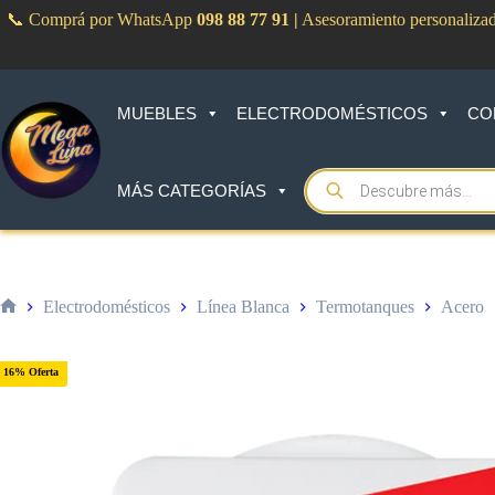
Saltar
📞 Comprá por WhatsApp
098 88 77 91
|
Asesoramiento personaliza
al
contenido
MUEBLES
ELECTRODOMÉSTICOS
CO
Products
MÁS CATEGORÍAS
search
Electrodomésticos
Línea Blanca
Termotanques
Acero
Inicio
16% Oferta