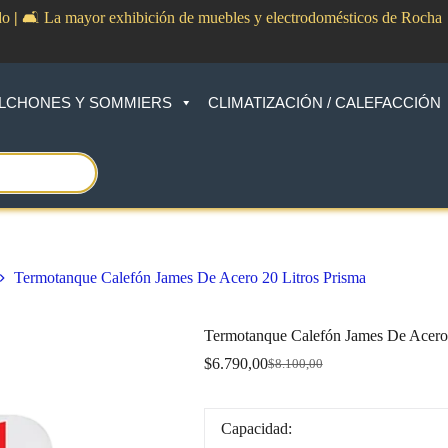
do
|
🛋️ La mayor exhibición de muebles y electrodomésticos de Rocha
LCHONES Y SOMMIERS
CLIMATIZACIÓN / CALEFACCIÓN
Termotanque Calefón James De Acero 20 Litros Prisma
Termotanque Calefón James De Acero 
$
6.790,00
$
8.100,00
Original
Current
price
price
was:
is:
$8.100,00.
$6.790,00.
Capacidad: