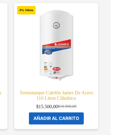
8% Oferta
s
Termotanque Calefón James De Acero
110 Litros Cilíndrico
$
15.500,00
$
16.900,00
Original
Current
price
price
AÑADIR AL CARRITO
was:
is:
$16.900,00.
$15.500,00.