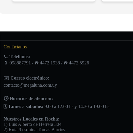
Contáctanos
📞
Teléfonos:
📱 098887791 / ☎️ 4472 1938 / ☎️ 4472 5926
✉️
Correo electrónico:
contacto@megaluna.com.uy
🕒 Horarios de atención:
🗓️
Lunes a sábados:
9:00 a 12:00 hs y 14:30 a 19:00 hs
Nuestros Locales en Rocha:
1) Luis Alberto de Herrera 304
2) Ruta 9 esquina Tomas Barrios