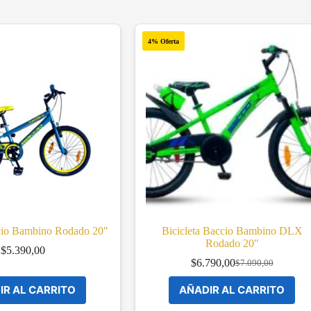
4% Oferta
ccio Bambino Rodado 20″
Bicicleta Baccio Bambino DLX
Rodado 20″
$
5.390,00
$
6.790,00
$
7.090,00
Original
Current
price
price
IR AL CARRITO
AÑADIR AL CARRITO
was:
is:
$7.090,00.
$6.790,00.