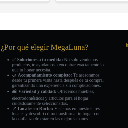
¿Por qué elegir MegaLuna?
I
✅
Soluciones a tu medida:
No solo vendemos
productos, te ayudamos a encontrar exactamente lo
que tu hogar necesita.
🤝
Acompañamiento completo:
Te asesoramos
desde tu primera visita hasta después de tu compra,
garantizando una experiencia sin complicaciones.
🛋️
Variedad y calidad:
Ofrecemos muebles,
electrodomésticos y artículos para el hogar
cuidadosamente seleccionados.
📍
Locales en Rocha:
Visítanos en nuestros tres
locales y descubrí cómo transformar tu hogar con
la confianza de estar en las mejores manos.