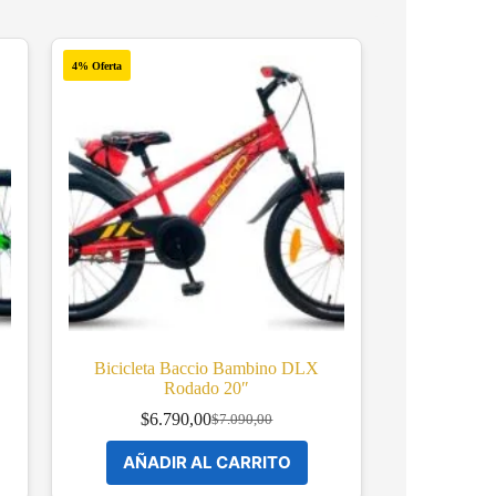
4% Oferta
Bicicleta Baccio Bambino DLX
Rodado 20″
$
6.790,00
$
7.090,00
Original
Current
price
price
AÑADIR AL CARRITO
was:
is:
$7.090,00.
$6.790,00.