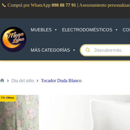
Saltar
📞 Comprá por WhatsApp
098 88 77 91
|
Asesoramiento personaliza
al
contenido
MUEBLES
ELECTRODOMÉSTICOS
CO
Products
MÁS CATEGORÍAS
search
Dia del niño
Tocador Duda Blanco
Inicio
5% Oferta