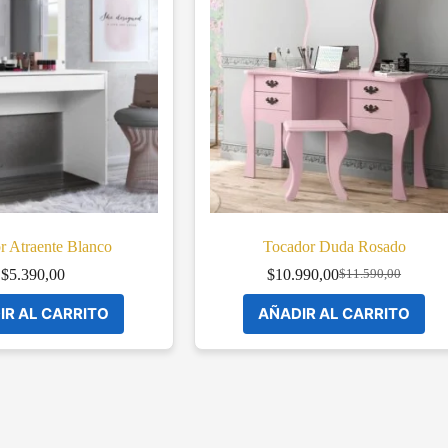
r Atraente Blanco
Tocador Duda Rosado
$
5.390,00
$
10.990,00
$
11.590,00
Original
Current
price
price
IR AL CARRITO
AÑADIR AL CARRITO
was:
is:
$11.590,00.
$10.990,00.