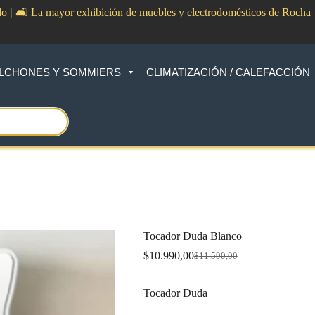
do
|
🛋️ La mayor exhibición de muebles y electrodomésticos de Rocha
LCHONES Y SOMMIERS
CLIMATIZACIÓN / CALEFACCIÓN
Tocador Duda Blanco
$
10.990,00
$
11.590,00
Original
Current
price
price
was:
is:
Tocador Duda
$11.590,00.
$10.990,00.