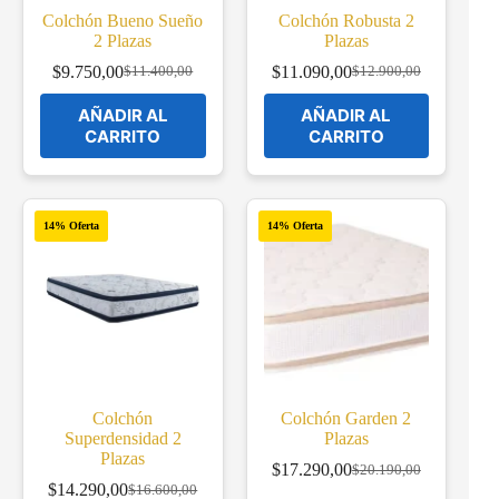
Colchón Bueno Sueño
Colchón Robusta 2
2 Plazas
Plazas
$
9.750,00
$
11.090,00
$
11.400,00
$
12.900,00
Original
Current
Original
Current
price
price
price
price
AÑADIR AL
AÑADIR AL
was:
is:
was:
is:
CARRITO
CARRITO
$11.400,00.
$9.750,00.
$12.900,00.
$11.090,00.
14% Oferta
14% Oferta
Colchón
Colchón Garden 2
Superdensidad 2
Plazas
Plazas
$
17.290,00
$
20.190,00
Original
Current
$
14.290,00
$
16.600,00
Original
Current
price
price