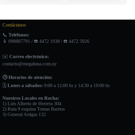
Contáctanos
📞
Teléfonos:
📱 098887791 / ☎️ 4472 1938 / ☎️ 4472 5926
✉️
Correo electrónico:
contacto@megaluna.com.uy
🕒 Horarios de atención:
🗓️
Lunes a sábados:
9:00 a 12:00 hs y 14:30 a 19:00 hs
Nuestros Locales en Rocha:
1) Luis Alberto de Herrera 304
2) Ruta 9 esquina Tomas Barrios
3) General Artigas 132