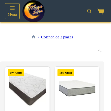
Saltar
al
contenido
Shoppin
Menú
cart
Colchon de 2 plazas
Inicio
14% Oferta
14% Oferta