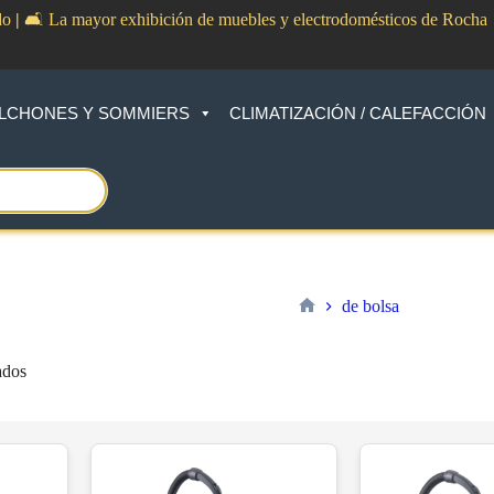
do
|
🛋️ La mayor exhibición de muebles y electrodomésticos de Rocha
LCHONES Y SOMMIERS
CLIMATIZACIÓN / CALEFACCIÓN
de bolsa
Inicio
Sorted
ados
by
price:
low
to
high