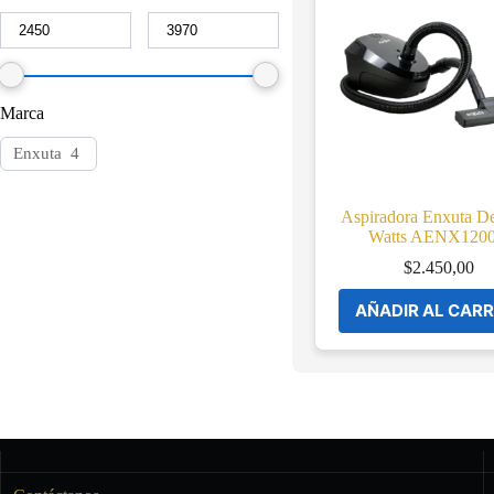
Marca
Enxuta
4
Aspiradora Enxuta D
Watts AENX120
$
2.450,00
AÑADIR AL CARR