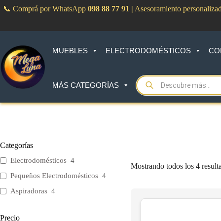
Saltar
📞 Comprá por WhatsApp
098 88 77 91
|
Asesoramiento personaliza
al
contenido
MUEBLES
ELECTRODOMÉSTICOS
CO
Products
MÁS CATEGORÍAS
search
Categorías
Electrodomésticos
4
Mostrando todos los 4 result
Pequeños Electrodomésticos
4
Aspiradoras
4
Precio