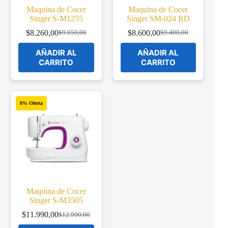
Maquina de Cocer
Maquina de Cocer
Singer S-M1255
Singer SM-024 RD
$
8.260,00
$
8.600,00
$
9.050,00
$
9.400,00
Original
Current
Original
Current
price
price
price
price
AÑADIR AL
AÑADIR AL
was:
is:
was:
is:
CARRITO
CARRITO
$9.050,00.
$8.260,00.
$9.400,00.
$8.600,00.
8% Oferta
Maquina de Cocer
Singer S-M3505
$
11.990,00
$
12.990,00
Original
Current
price
price