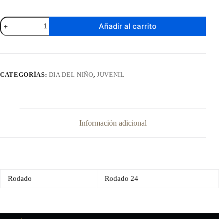
Bicicleta
Añadir al carrito
Baccio
Alpina
Lady
Rodado
24"
cantidad
CATEGORÍAS:
DIA DEL NIÑO
,
JUVENIL
Información adicional
Rodado
Rodado 24