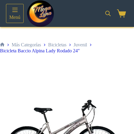
Saltar
al
contenido
Shoppin
Menú
cart
Más Categorías
Bicicletas
Juvenil
Inicio
Bicicleta Baccio Alpina Lady Rodado 24″