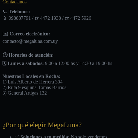
Contáctanos
📞
Teléfonos:
📱 098887791 / ☎️ 4472 1938 / ☎️ 4472 5926
✉️
Correo electrónico:
contacto@megaluna.com.uy
🕒 Horarios de atención:
🗓️
Lunes a sábados:
9:00 a 12:00 hs y 14:30 a 19:00 hs
Nuestros Locales en Rocha:
1) Luis Alberto de Herrera 304
2) Ruta 9 esquina Tomas Barrios
3) General Artigas 132
¿Por qué elegir MegaLuna?
✅
Soluciones a tu medida:
No solo vendemos