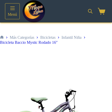
Saltar
al
contenido
Shoppin
Menú
cart
Más Categorías
Bicicletas
Infantil Niña
Inicio
Bicicleta Baccio Mystic Rodado 16″