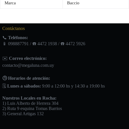
Marca
Baccio
Contáctanos
📞
Teléfonos:
📱 098887791 / ☎️ 4472 1938 / ☎️ 4472 5926
✉️
Correo electrónico:
contacto@megaluna.com.uy
🕒 Horarios de atención:
🗓️
Lunes a sábados:
9:00 a 12:00 hs y 14:30 a 19:00 hs
Nuestros Locales en Rocha:
1) Luis Alberto de Herrera 304
2) Ruta 9 esquina Tomas Barrios
3) General Artigas 132