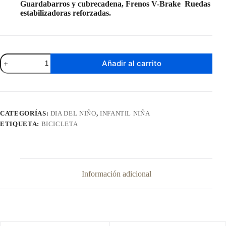
Guardabarros y cubrecadena, Frenos V-Brake Ruedas
estabilizadoras reforzadas.
Bicicleta
Añadir al carrito
Baccio
Mystic
Rodado
16"
cantidad
CATEGORÍAS:
DIA DEL NIÑO
,
INFANTIL NIÑA
ETIQUETA:
BICICLETA
Información adicional