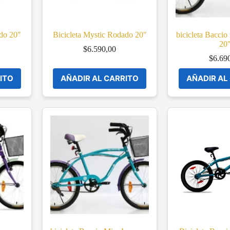
ado 20″
Bicicleta Mystic Rodado 20″
bicicleta Bacci
20
$
6.590,00
$
6.69
ITO
AÑADIR AL CARRITO
AÑADIR AL