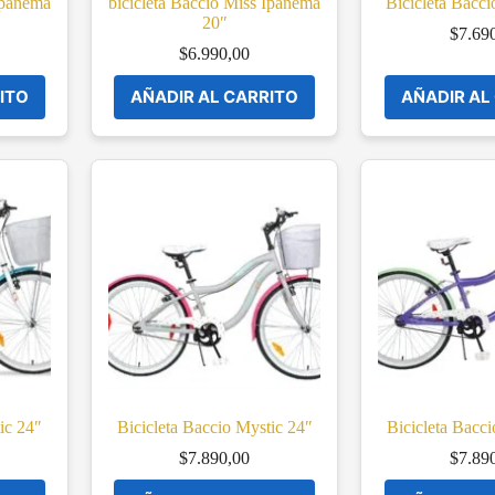
Ipanema
bicicleta Baccio Miss Ipanema
Bicicleta Bacci
20″
$
7.69
$
6.990,00
ITO
AÑADIR AL CARRITO
AÑADIR AL
ic 24″
Bicicleta Baccio Mystic 24″
Bicicleta Bacc
$
7.890,00
$
7.89