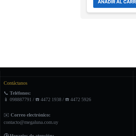
AÑADIR AL CARR
Contáctanos
📞
Teléfonos:
📱 098887791 / ☎️ 4472 1938 / ☎️ 4472 5926
✉️
Correo electrónico:
contacto@megaluna.com.uy
🕒 Horarios de atención: