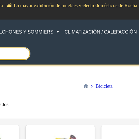
do
|
🛋️ La mayor exhibición de muebles y electrodomésticos de Rocha
LCHONES Y SOMMIERS
CLIMATIZACIÓN / CALEFACCIÓN
Bicicleta
Inicio
Sorted
tados
by
price:
low
to
high