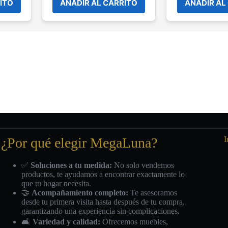
ITO
AÑADIR AL CARRITO
AÑADIR AL
¿Por qué elegir MegaLuna?
I
✅
Soluciones a tu medida:
No solo vendemos
productos, te ayudamos a encontrar exactamente lo
que tu hogar necesita.
🤝
Acompañamiento completo:
Te asesoramos
desde tu primera visita hasta después de tu compra,
garantizando una experiencia sin complicaciones.
🛋️
Variedad y calidad:
Ofrecemos muebles,