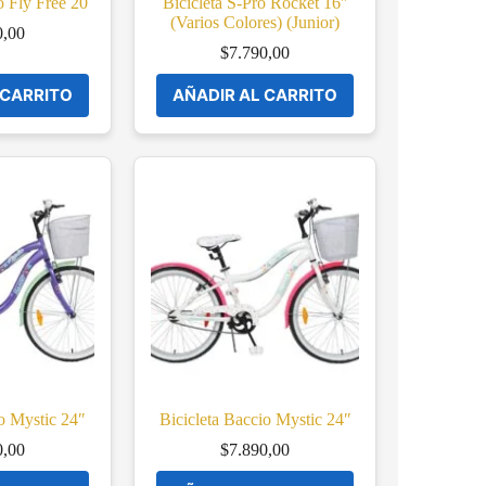
o Fly Free 20
Bicicleta S-Pro Rocket 16″
(Varios Colores) (Junior)
0,00
$
7.790,00
 CARRITO
AÑADIR AL CARRITO
io Mystic 24″
Bicicleta Baccio Mystic 24″
0,00
$
7.890,00