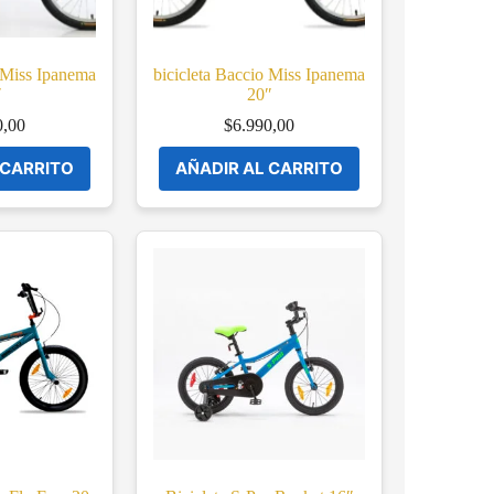
o Miss Ipanema
bicicleta Baccio Miss Ipanema
″
20″
0,00
$
6.990,00
 CARRITO
AÑADIR AL CARRITO