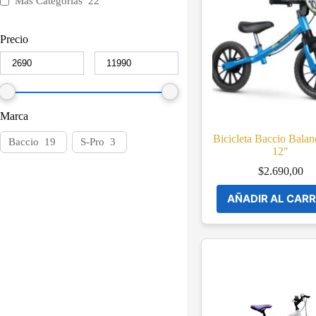
Más Categorías
22
Precio
Marca
Bicicleta Baccio Balan
Baccio
19
S-Pro
3
12″
$
2.690,00
AÑADIR AL CARR