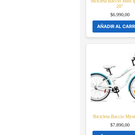
bicicleta Baccio Miss 
20″
$
6.990,00
AÑADIR AL CARR
Bicicleta Baccio Myst
$
7.890,00