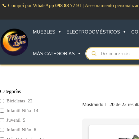
Saltar
📞 Comprá por WhatsApp
098 88 77 91
|
Asesoramiento personaliza
al
contenido
MUEBLES
ELECTRODOMÉSTICOS
CO
Products
MÁS CATEGORÍAS
search
Categorías
Bicicletas
22
Mostrando 1–20 de 22 resul
Infantil Niña
14
Juvenil
5
Infantil Niño
6