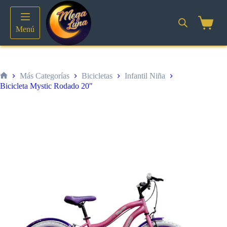
Saltar
al
contenido
Shoppin
Menú
cart
Más Categorías
Bicicletas
Infantil Niña
Inicio
Bicicleta Mystic Rodado 20″