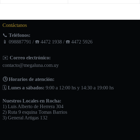
Contáctanos
📞
Teléfonos:
📱 098887791 / ☎️ 4472 1938 / ☎️ 4472 5926
✉️
Correo electrónico:
contacto@megaluna.com.uy
🕒 Horarios de atención:
🗓️
Lunes a sábados:
9:00 a 12:00 hs y 14:30 a 19:00 hs
Nuestros Locales en Rocha:
1) Luis Alberto de Herrera 304
2) Ruta 9 esquina Tomas Barrios
3) General Artigas 132