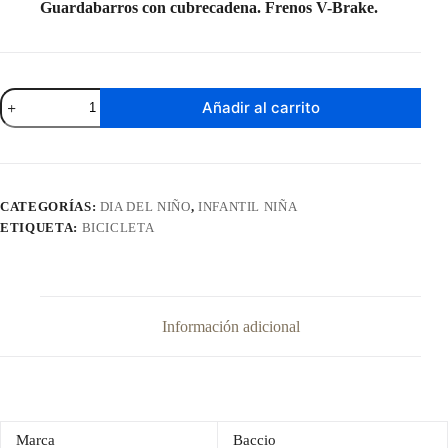
Guardabarros con cubrecadena. Frenos V-Brake.
Bicicleta
Añadir al carrito
Mystic
Rodado
20"
cantidad
CATEGORÍAS:
DIA DEL NIÑO
,
INFANTIL NIÑA
ETIQUETA:
BICICLETA
Información adicional
Marca
Baccio