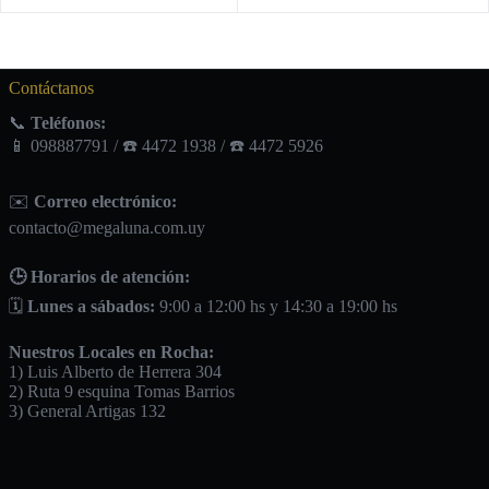
Contáctanos
📞
Teléfonos:
📱 098887791 / ☎️ 4472 1938 / ☎️ 4472 5926
✉️
Correo electrónico:
contacto@megaluna.com.uy
🕒 Horarios de atención:
🗓️
Lunes a sábados:
9:00 a 12:00 hs y 14:30 a 19:00 hs
Nuestros Locales en Rocha:
1) Luis Alberto de Herrera 304
2) Ruta 9 esquina Tomas Barrios
3) General Artigas 132