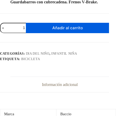
Guardabarros con cubrecadena. Frenos V-Brake.
Bicicleta
Añadir al carrito
Mystic
Rodado
20"
cantidad
CATEGORÍAS:
DIA DEL NIÑO
,
INFANTIL NIÑA
ETIQUETA:
BICICLETA
Información adicional
Marca
Baccio