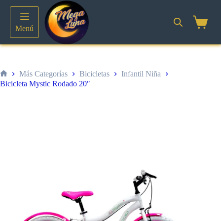
Saltar
al
contenido
Shoppin
Menú
cart
Más Categorías
Bicicletas
Infantil Niña
Inicio
Bicicleta Mystic Rodado 20″