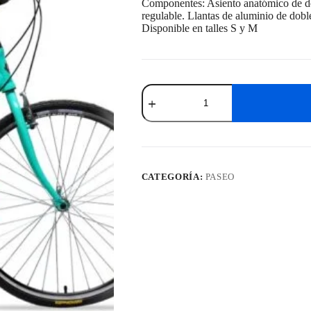
Componentes: Asiento anatómico de do
regulable. Llantas de aluminio de dobl
Disponible en talles S y M
Bicicleta
S-
Pro
Strada
Lady
(Varios
Colores)
cantidad
CATEGORÍA:
PASEO