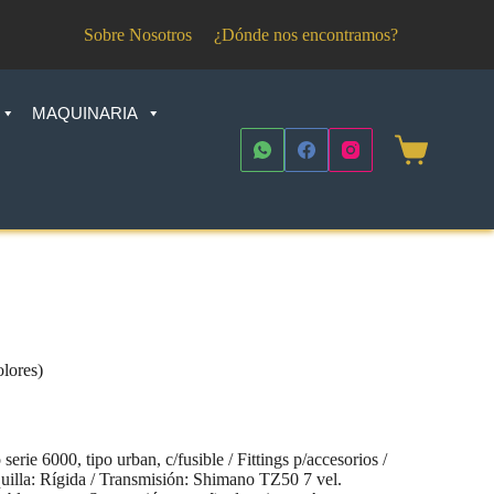
Sobre Nosotros
¿Dónde nos encontramos?
MAQUINARIA
Shopping
cart
olores)
ie 6000, tipo urban, c/fusible / Fittings p/accesorios /
quilla: Rígida / Transmisión: Shimano TZ50 7 vel.