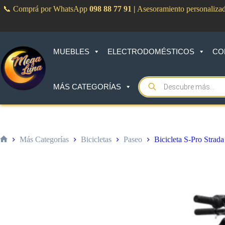
Saltar
📞 Comprá por WhatsApp
098 88 77 91
|
Asesoramiento personaliza
al
contenido
MUEBLES
ELECTRODOMÉSTICOS
CO
Products
MÁS CATEGORÍAS
search
Más Categorías
Bicicletas
Paseo
Bicicleta S-Pro Strad
Inicio