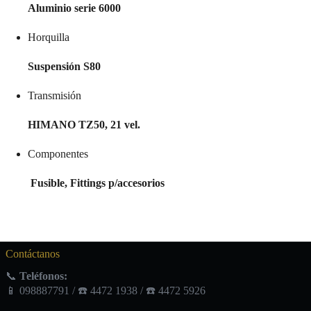
Aluminio serie 6000
Horquilla
Suspensión S80
Transmisión
HIMANO TZ50, 21 vel.
Componentes
Fusible, Fittings p/accesorios
Contáctanos
📞
Teléfonos:
📱 098887791 / ☎️ 4472 1938 / ☎️ 4472 5926