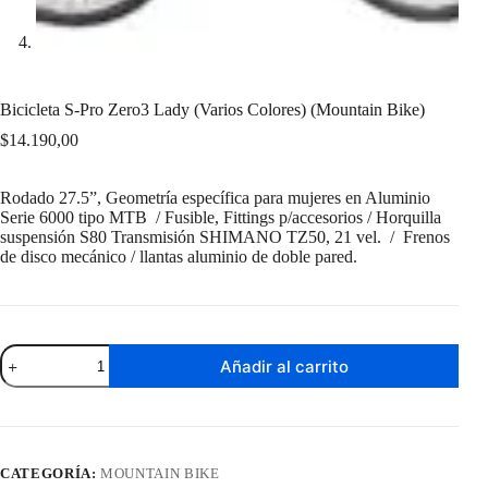
Bicicleta S-Pro Zero3 Lady (Varios Colores) (Mountain Bike)
$
14.190,00
Rodado 27.5”, Geometría específica para mujeres en Aluminio
Serie 6000 tipo MTB / Fusible, Fittings p/accesorios / Horquilla
suspensión S80 Transmisión SHIMANO TZ50, 21 vel. / Frenos
de disco mecánico / llantas aluminio de doble pared.
Bicicleta
Añadir al carrito
S-
Pro
Zero3
Lady
(Varios
Colores)
CATEGORÍA:
MOUNTAIN BIKE
(Mountain