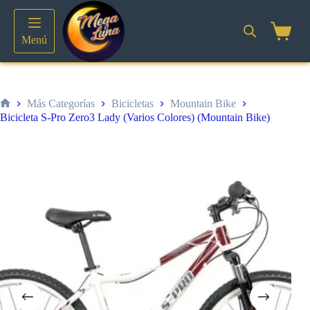
Saltar
al
contenido
Shoppin
Menú
cart
Más Categorías
Bicicletas
Mountain Bike
Inicio
Bicicleta S-Pro Zero3 Lady (Varios Colores) (Mountain Bike)