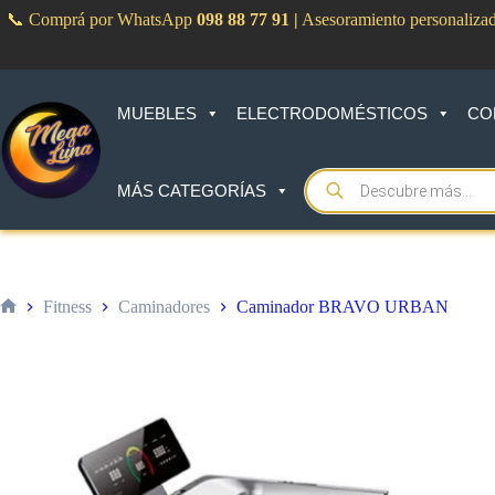
Saltar
📞 Comprá por WhatsApp
098 88 77 91
|
Asesoramiento personaliza
al
contenido
MUEBLES
ELECTRODOMÉSTICOS
CO
Products
MÁS CATEGORÍAS
search
Fitness
Caminadores
Caminador BRAVO URBAN
Inicio