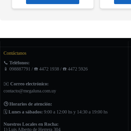
Contáctanos
📞
Teléfonos:
📱 098887791 / ☎️ 4472 1938 / ☎️ 4472 5926
✉️
Correo electrónico:
contacto@megaluna.com.uy
🕒 Horarios de atención:
🗓️
Lunes a sábados:
9:00 a 12:00 hs y 14:30 a 19:00 hs
Nuestros Locales en Rocha:
1) Luis Alberto de Herrera 304