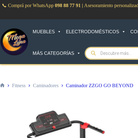
Saltar
📞 Comprá por WhatsApp
098 88 77 91
|
Asesoramiento personaliza
al
contenido
MUEBLES
ELECTRODOMÉSTICOS
CO
Products
MÁS CATEGORÍAS
search
Fitness
Caminadores
Caminador ZZGO GO BEYOND
Inicio