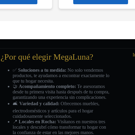
¿Por qué elegir MegaLuna?
I
✅
Soluciones a tu medida:
No solo vendemos
productos, te ayudamos a encontrar exactamente lo
que tu hogar necesita.
🤝
Acompañamiento completo:
Te asesoramos
desde tu primera visita hasta después de tu compra,
garantizando una experiencia sin complicaciones.
🛋️
Variedad y calidad:
Ofrecemos muebles,
electrodomésticos y artículos para el hogar
cuidadosamente seleccionados.
📍
Locales en Rocha:
Visítanos en nuestros tres
locales y descubrí cómo transformar tu hogar con
la confianza de estar en las mejores manos.