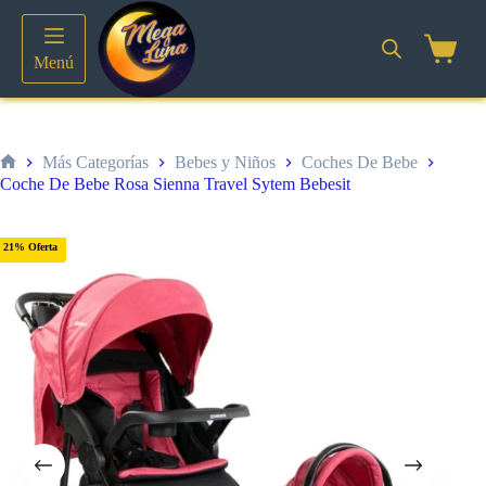
Saltar
al
contenido
Shoppin
Menú
cart
Más Categorías
Bebes y Niños
Coches De Bebe
Inicio
Coche De Bebe Rosa Sienna Travel Sytem Bebesit
21% Oferta