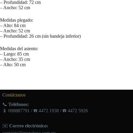
– Profundidad: 72 cm
– Ancho: 52 cm
Medidas plegado:
– Alto: 84 cm
– Ancho: 52 cm
– Profundidad: 26 cm (sin bandeja inferior)
Medidas del asiento:
– Largo: 85 cm
– Ancho: 35 cm
– Alto: 50 cm
Contáctanos
📞
Teléfonos:
📱 098887791 / ☎️ 4472 1938 / ☎️ 4472 5926
✉️
Correo electrónico:
contacto@megaluna.com.uy