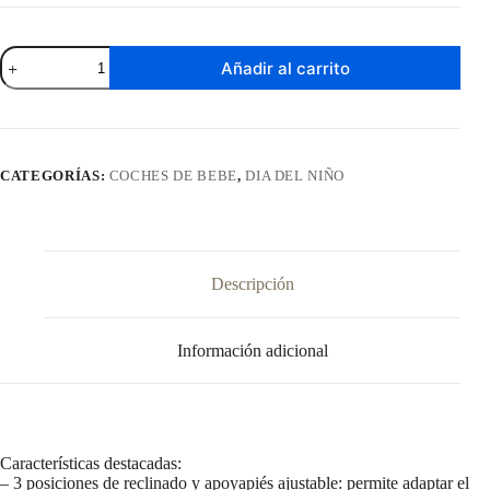
Coche
Añadir al carrito
De
Bebe
Rosa
Sienna
Travel
Sytem
CATEGORÍAS:
COCHES DE BEBE
,
DIA DEL NIÑO
Bebesit
cantidad
Descripción
Información adicional
Características destacadas:
– 3 posiciones de reclinado y apoyapiés ajustable: permite adaptar el