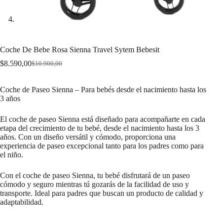
Coche De Bebe Rosa Sienna Travel Sytem Bebesit
$
8.590,00
$
10.900,00
Original
Current
price
price
was:
is:
Coche de Paseo Sienna – Para bebés desde el nacimiento hasta los
$10.900,00.
$8.590,00.
3 años
El coche de paseo Sienna está diseñado para acompañarte en cada
etapa del crecimiento de tu bebé, desde el nacimiento hasta los 3
años. Con un diseño versátil y cómodo, proporciona una
experiencia de paseo excepcional tanto para los padres como para
el niño.
Con el coche de paseo Sienna, tu bebé disfrutará de un paseo
cómodo y seguro mientras tú gozarás de la facilidad de uso y
transporte. Ideal para padres que buscan un producto de calidad y
adaptabilidad.