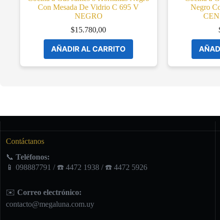
Con Mesada De Vidrio C 695 V
Negro Co
NEGRO
CEN
$
15.780,00
AÑADIR AL CARRITO
AÑAD
Contáctanos
📞
Teléfonos:
📱 098887791 / ☎️ 4472 1938 / ☎️ 4472 5926
✉️
Correo electrónico:
contacto@megaluna.com.uy