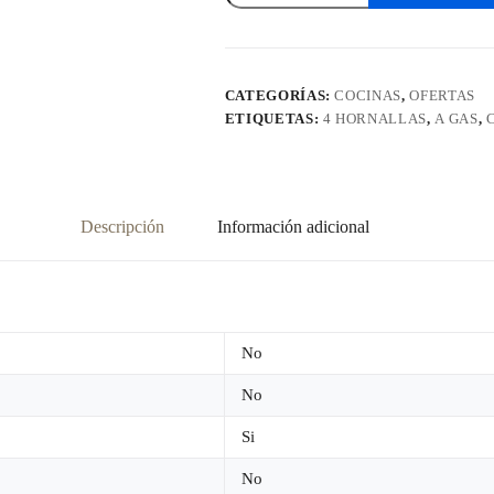
James
4
Hornallas
Negro
C
CATEGORÍAS:
COCINAS
,
OFERTAS
105
ETIQUETAS:
4 HORNALLAS
,
A GAS
,
B
NEGRO
cantidad
Descripción
Información adicional
No
No
Si
No