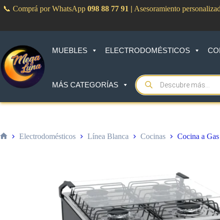
Saltar
📞 Comprá por WhatsApp
098 88 77 91
|
Asesoramiento personaliza
al
contenido
MUEBLES
ELECTRODOMÉSTICOS
CO
Products
MÁS CATEGORÍAS
search
Electrodomésticos
Línea Blanca
Cocinas
Cocina a Ga
Inicio