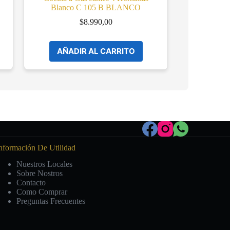
Blanco C 105 B BLANCO
$
8.990,00
AÑADIR AL CARRITO
nformación De Utilidad
Nuestros Locales
Sobre Nostros
Contacto
Como Comprar
Preguntas Frecuentes