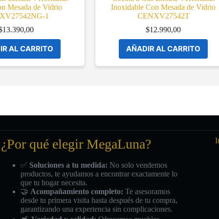
n Mesada de Vidrio
Inoxidable Con Mesada de Vidrio
XV27542NG-1
CENXV27542T
$
13.390,00
$
12.990,00
IR AL CARRITO
AÑADIR AL CARRITO
¿Por qué elegir MegaLuna?
I
✅
Soluciones a tu medida:
No solo vendemos
productos, te ayudamos a encontrar exactamente lo
que tu hogar necesita.
🤝
Acompañamiento completo:
Te asesoramos
desde tu primera visita hasta después de tu compra,
garantizando una experiencia sin complicaciones.