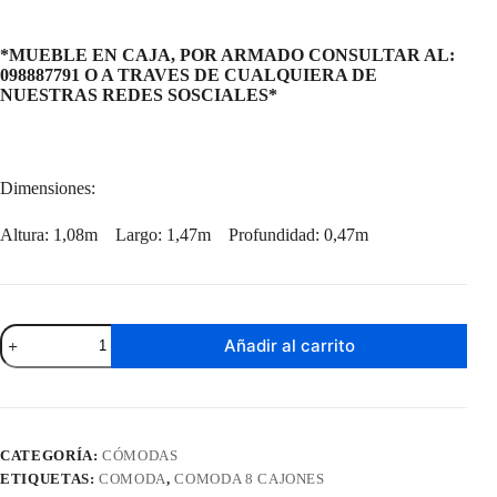
*MUEBLE EN CAJA, POR ARMADO CONSULTAR AL:
098887791 O A TRAVES DE CUALQUIERA DE
NUESTRAS REDES SOSCIALES*
Dimensiones:
Altura: 1,08m Largo: 1,47m Profundidad: 0,47m
Cómoda
Añadir al carrito
Georgia
Freijo
/
Off
White
cantidad
CATEGORÍA:
CÓMODAS
ETIQUETAS:
COMODA
,
COMODA 8 CAJONES