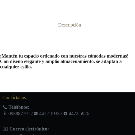
Descripción
¡Mantén tu espacio ordenado con nuestras cómodas modernas!
Con diseño elegante y amplio almacenamiento, se adaptan a
cualquier estilo.
Contáctanos
📞
Teléfonos:
📱 098887791 / ☎️ 4472 1938 / ☎️ 4472 5926
✉️
Correo electrónico: