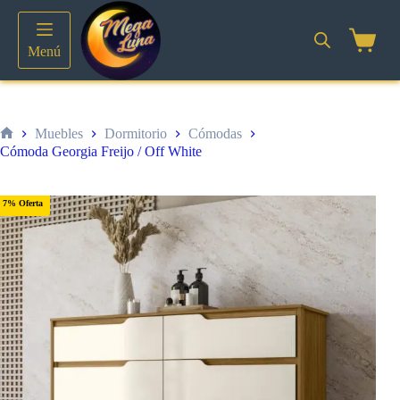
Saltar
al
contenido
Shoppin
Menú
cart
Muebles
Dormitorio
Cómodas
Inicio
Cómoda Georgia Freijo / Off White
7% Oferta