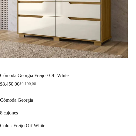
Cómoda Georgia Freijo / Off White
$
8.450,00
$
9.100,00
Original
Current
price
price
was:
is:
Cómoda Georgia
$9.100,00.
$8.450,00.
8 cajones
Color: Freijo Off White