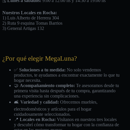
🗓️
Lunes a sábados:
9:00 a 12:00 hs y 14:30 a 19:00 hs
Nuestros Locales en Rocha:
1) Luis Alberto de Herrera 304
2) Ruta 9 esquina Tomas Barrios
3) General Artigas 132
¿Por qué elegir MegaLuna?
✅
Soluciones a tu medida:
No solo vendemos
productos, te ayudamos a encontrar exactamente lo que tu
hogar necesita.
🤝
Acompañamiento completo:
Te asesoramos desde tu
primera visita hasta después de tu compra, garantizando
una experiencia sin complicaciones.
🛋️
Variedad y calidad:
Ofrecemos muebles,
electrodomésticos y artículos para el hogar
cuidadosamente seleccionados.
📍
Locales en Rocha:
Visítanos en nuestros tres locales
y descubrí cómo transformar tu hogar con la confianza de
estar en las mejores manos.