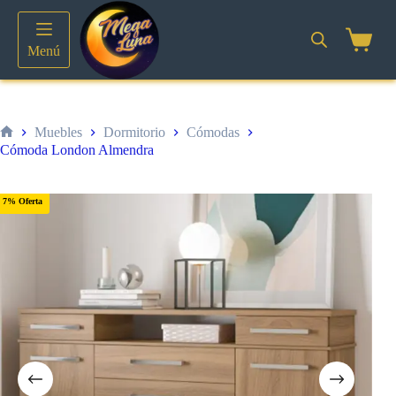
Saltar
al
contenido
Shoppin
Menú
cart
Muebles
Dormitorio
Cómodas
Inicio
Cómoda London Almendra
7% Oferta