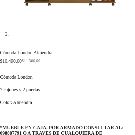
Cómoda London Almendra
$
10.490,00
$
11.300,00
Original
Current
price
price
was:
is:
Cómoda London
$11.300,00.
$10.490,00.
7 cajones y 2 puertas
Color: Almendra
*MUEBLE EN CAJA, POR ARMADO CONSULTAR AL:
098887791 O A TRAVES DE CUALQUIERA DE