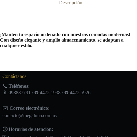
Descripción
¡Mantén tu espacio ordenado con nuestras cómodas modernas!
Con diseño elegante y amplio almacenamiento, se adaptan a
cualquier estilo.
Contáctanos
📞
Teléfonos:
📱 098887791 / ☎️ 4472 1938 / ☎️ 4472 5926
✉️
Correo electrónico:
contacto@megaluna.com.uy
🕒 Horarios de atención: