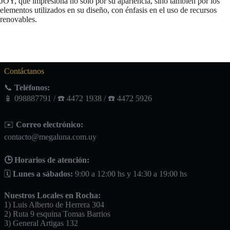
JOY, que impresiona no solo por su apariencia, sino también por los
elementos utilizados en su diseño, con énfasis en el uso de recursos
renovables.
Contáctanos
📞
Teléfonos:
📱 098887791 / ☎️ 4472 1938 / ☎️ 4472 5926
✉️
Correo electrónico:
contacto@megaluna.com.uy
🕒 Horarios de atención:
🗓️
Lunes a sábados:
9:00 a 12:00 hs y 14:30 a 19:00 hs
Nuestros Locales en Rocha:
1) Luis Alberto de Herrera 304
2) Ruta 9 esquina Tomas Barrios
3) General Artigas 132