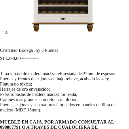
Cristalero Bodega Joy 2 Puertas
$
14.290,00
$
15.790,00
Original
Current
price
price
was:
is:
Tapa y base de madera maciza reforestada de 25mm de espesor;
$15.790,00.
$14.290,00.
Puertas y frentes de cajones en bajo relieve, acabado lacado;
Pintura no tóxica;
Herrajes de oro envejecido;
Patas robustas de madera maciza torneada;
Cajones más grandes con refuerzo inferior;
Puertas, cajones y separadores fabricados en paneles de fibra de
madera (MDF 15mm).
MUEBLE EN CAJA, POR ARMADO CONSULTAR AL:
098887791 O A TRAVÈS DE CUALQUIERA DE