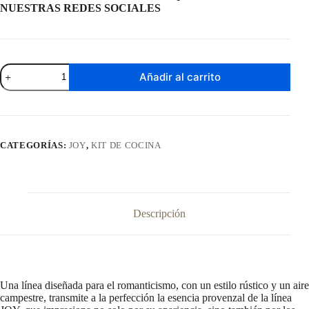
NUESTRAS REDES SOCIALES
Cristalero
Añadir al carrito
Bodega
Joy
2
Puertas
cantidad
CATEGORÍAS:
JOY
,
KIT DE COCINA
Descripción
Una línea diseñada para el romanticismo, con un estilo rústico y un aire
campestre, transmite a la perfección la esencia provenzal de la línea