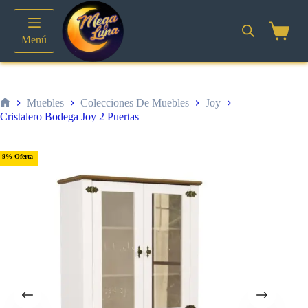
Saltar
al
contenido
Shoppin
Menú
cart
Muebles
Colecciones De Muebles
Joy
Inicio
Cristalero Bodega Joy 2 Puertas
9% Oferta