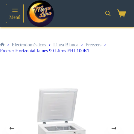
Saltar
al
contenido
Shoppin
Menú
cart
Electrodomésticos
Línea Blanca
Freezers
Inicio
Freezer Horizontal James 99 Litros FHJ 100KT