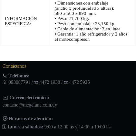
• Dimensiones con embalaje:
(ancho x profundidad x altura):
580 x 500 x 890 mm.
INFORMACIÓN
• Peso: 21,700 kg.
ESPECÍFICA:
• Peso con embalaje: 23,150 kg.
• Cable de alimentación: 3 en línea.
• Garantía: 1 año refrigerador y 2 años
el motocompresor.
Contáctanos
📞
Teléfonos:
📱 098887791 / ☎️ 4472 1938 / ☎️ 4472 5926
✉️
Correo electrónico:
contacto@megaluna.com.uy
🕒 Horarios de atención:
🗓️
Lunes a sábados:
9:00 a 12:00 hs y 14:30 a 19:00 hs