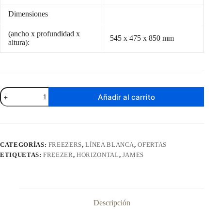
Dimensiones
(ancho x profundidad x
545 x 475 x 850 mm
altura):
Freezer
Añadir al carrito
Horizontal
James
99
Litros
FHJ
100KT
CATEGORÍAS:
FREEZERS
,
LÍNEA BLANCA
,
OFERTAS
cantidad
ETIQUETAS:
FREEZER
,
HORIZONTAL
,
JAMES
Descripción