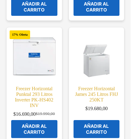
AÑADIR AL
AÑADIR AL
CARRITO
CARRITO
17% Oferta
Freezer Horizontal
Freezer Horizontal
Punktal 293 Litros
James 245 Litros FHJ
Inverter PK-HS402
250KT
INV
$
19.680,00
$
16.690,00
$
19.990,00
Original
Current
price
price
AÑADIR AL
AÑADIR AL
was:
is:
CARRITO
CARRITO
$19.990,00.
$16.690,00.