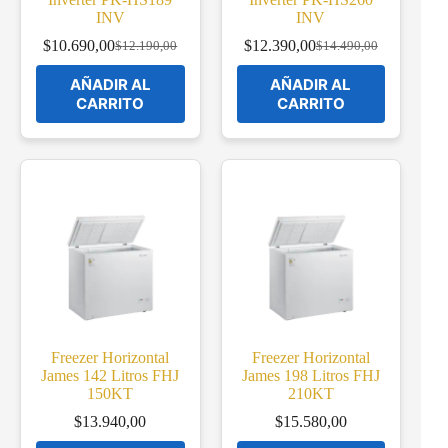
INV
INV
$
10.690,00
$
12.390,00
$
12.190,00
$
14.490,00
Original
Current
Original
Current
price
price
price
price
AÑADIR AL
AÑADIR AL
was:
is:
was:
is:
CARRITO
CARRITO
$12.190,00.
$10.690,00.
$14.490,00.
$12.390,00.
Freezer Horizontal
Freezer Horizontal
James 142 Litros FHJ
James 198 Litros FHJ
150KT
210KT
$
13.940,00
$
15.580,00