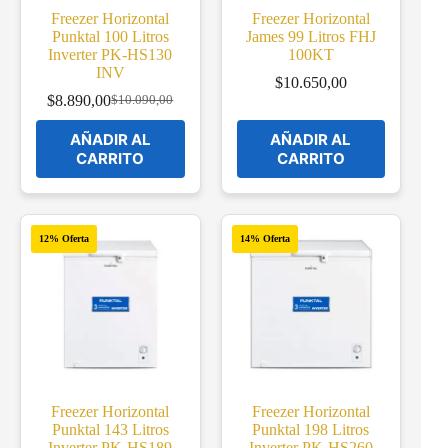
Freezer Horizontal
Freezer Horizontal
Punktal 100 Litros
James 99 Litros FHJ
Inverter PK-HS130
100KT
INV
$
10.650,00
$
8.890,00
$
10.090,00
Original
Current
price
price
AÑADIR AL
AÑADIR AL
was:
is:
CARRITO
CARRITO
$10.090,00.
$8.890,00.
12% Oferta
14% Oferta
Freezer Horizontal
Freezer Horizontal
Punktal 143 Litros
Punktal 198 Litros
Inverter PK-HS189
Inverter PK-HS260