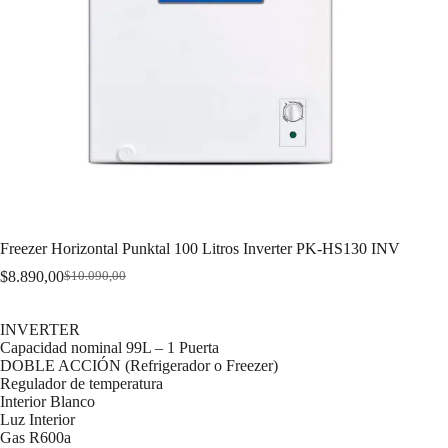
Freezer Horizontal Punktal 100 Litros Inverter PK-HS130 INV
$
8.890,00
$
10.090,00
Original
Current
price
price
was:
is:
INVERTER
$10.090,00.
$8.890,00.
Capacidad nominal 99L – 1 Puerta
DOBLE ACCIÓN (Refrigerador o Freezer)
Regulador de temperatura
Interior Blanco
Luz Interior
Gas R600a