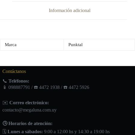
Información adicional
Marca
Punktal
Contáctanos
📞
Teléfonos:
📱 098887791 / ☎️ 4472 1938 / ☎️ 4472 5926
✉️
Correo electrónico:
contacto@megaluna.com.uy
🕒 Horarios de atención:
🗓️
Lunes a sábados:
9:00 a 12:00 hs y 14:30 a 19:00 hs