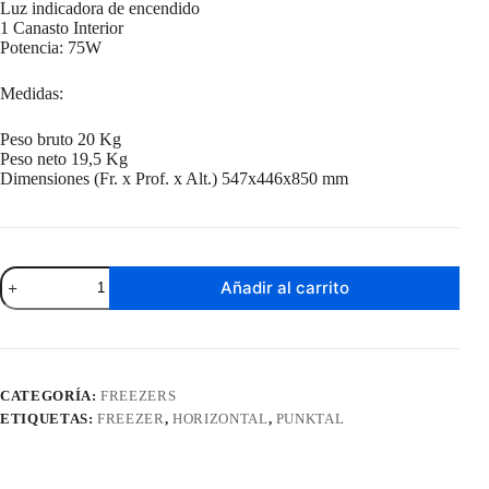
Luz indicadora de encendido
1 Canasto Interior
Potencia: 75W
Medidas:
Peso bruto 20 Kg
Peso neto 19,5 Kg
Dimensiones (Fr. x Prof. x Alt.) 547x446x850 mm
Freezer
Añadir al carrito
Horizontal
Punktal
100
Litros
Inverter
PK-
CATEGORÍA:
FREEZERS
HS130
ETIQUETAS:
FREEZER
,
HORIZONTAL
,
PUNKTAL
INV
cantidad