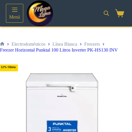
Saltar
al
contenido
Shoppin
Menú
cart
Electrodomésticos
Línea Blanca
Freezers
Inicio
Freezer Horizontal Punktal 100 Litros Inverter PK-HS130 INV
12% Oferta