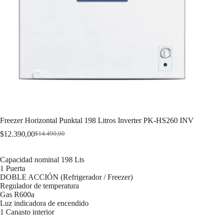
Freezer Horizontal Punktal 198 Litros Inverter PK-HS260 INV
$
12.390,00
$
14.490,00
Original
Current
price
price
was:
is:
Capacidad nominal 198 Lts
$14.490,00.
$12.390,00.
1 Puerta
DOBLE ACCIÓN (Refrigerador / Freezer)
Regulador de temperatura
Gas R600a
Luz indicadora de encendido
1 Canasto interior