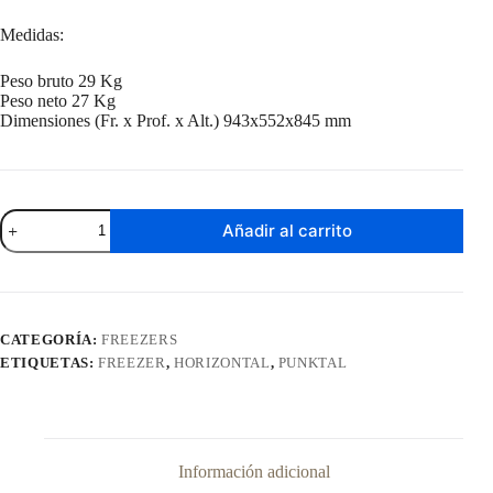
Medidas:
Peso bruto 29 Kg
Peso neto 27 Kg
Dimensiones (Fr. x Prof. x Alt.) 943x552x845 mm
Freezer
Añadir al carrito
Horizontal
Punktal
198
Litros
Inverter
PK-
CATEGORÍA:
FREEZERS
HS260
ETIQUETAS:
FREEZER
,
HORIZONTAL
,
PUNKTAL
INV
cantidad
Información adicional