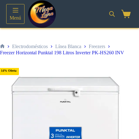
Saltar
al
contenido
Shoppin
Menú
cart
Electrodomésticos
Línea Blanca
Freezers
Inicio
Freezer Horizontal Punktal 198 Litros Inverter PK-HS260 INV
14% Oferta