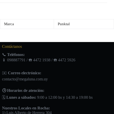
Marca
Punktal
Contáctanos
📞
Teléfonos:
📱 098887791 / ☎️ 4472 1938 / ☎️ 4472 5926
✉️
Correo electrónico:
contacto@megaluna.com.uy
🕒 Horarios de atención:
🗓️
Lunes a sábados:
9:00 a 12:00 hs y 14:30 a 19:00 hs
Nuestros Locales en Rocha:
1) Luis Alberto de Herrera 304