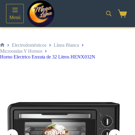
Saltar
al
contenido
Shoppin
Menú
cart
Electrodomésticos
Línea Blanca
Inicio
Microondas Y Hornos
Horno Electrico Enxuta de 32 Litros HENX032N