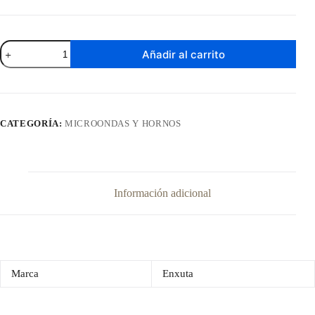
Horno
Añadir al carrito
Electrico
Enxuta
de
32
Litros
HENX032N
CATEGORÍA:
MICROONDAS Y HORNOS
cantidad
Información adicional
Marca
Enxuta