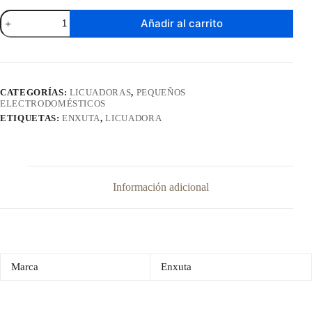
Licuadora
Añadir al carrito
Enxuta
1,5
Litros
SDAENXL1994
cantidad
CATEGORÍAS:
LICUADORAS
,
PEQUEÑOS
ELECTRODOMÉSTICOS
ETIQUETAS:
ENXUTA
,
LICUADORA
Información adicional
Marca
Enxuta