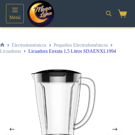
Saltar
al
contenido
Shoppin
Menú
cart
Electrodomésticos
Pequeños Electrodomésticos
Inicio
Licuadoras
Licuadora Enxuta 1,5 Litros SDAENXL1994