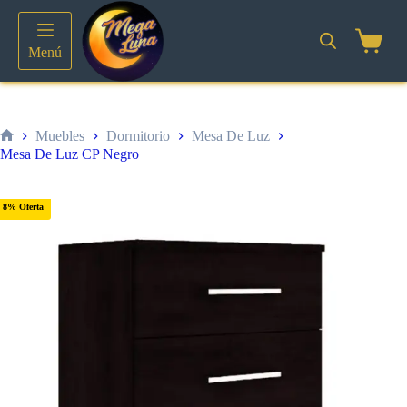
Saltar
al
contenido
Shoppin
Menú
cart
Muebles
Dormitorio
Mesa De Luz
Inicio
Mesa De Luz CP Negro
8% Oferta