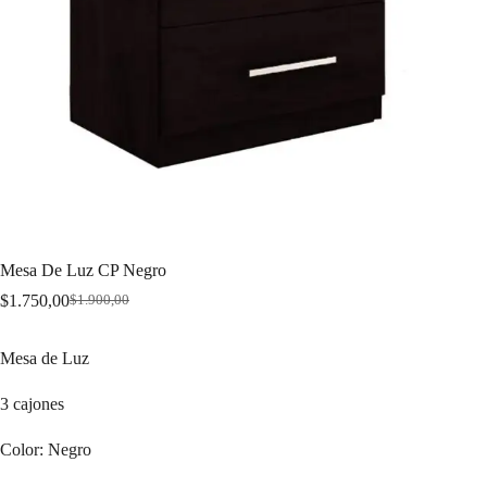
Mesa De Luz CP Negro
$
1.750,00
$
1.900,00
Original
Current
price
price
was:
is:
Mesa de Luz
$1.900,00.
$1.750,00.
3 cajones
Color: Negro