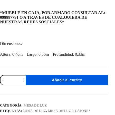
*MUEBLE EN CAJA, POR ARMADO CONSULTAR AL:
098887791 O A TRAVES DE CUALQUIERA DE
NUESTRAS REDES SOSCIALES*
Dimensiones:
Altura: 0,40m Largo: 0,56m Profundidad: 0,33m
Mesa
Añadir al carrito
De
Luz
CP
Negro
cantidad
CATEGORÍA:
MESA DE LUZ
ETIQUETAS:
MESA DE LUZ
,
MESA DE LUZ 3 CAJONES