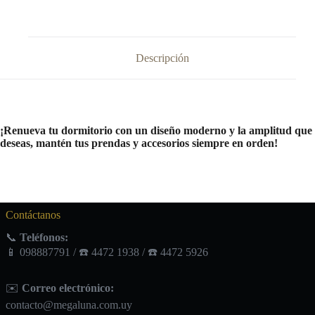
Descripción
¡Renueva tu dormitorio con un diseño moderno y la amplitud que
deseas, mantén tus prendas y accesorios siempre en orden!
Contáctanos
📞
Teléfonos:
📱 098887791 / ☎️ 4472 1938 / ☎️ 4472 5926
✉️
Correo electrónico:
contacto@megaluna.com.uy