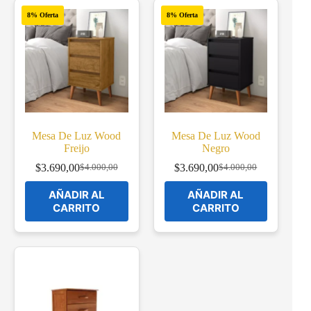
8% Oferta
8% Oferta
Mesa De Luz Wood
Mesa De Luz Wood
Freijo
Negro
$
3.690,00
$
3.690,00
$
4.000,00
$
4.000,00
Original
Current
Original
Current
price
price
price
price
AÑADIR AL
AÑADIR AL
was:
is:
was:
is:
CARRITO
CARRITO
$4.000,00.
$3.690,00.
$4.000,00.
$3.690,00.