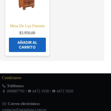
Mesa De Luz Finestra
$
3.950,00
AÑADIR AL
CARRITO
Contáctanos
📞
Teléfonos:
📱 098887791 / ☎️ 4472 1938 / ☎️ 4472 5926
✉️
Correo electrónico:
contacto@megaluna.com.uy