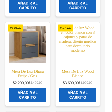
AÑADIR AL
AÑADIR AL
was:
is:
was:
is:
CARRITO
CARRITO
$1.900,00.
$1.750,00.
$2.490,00.
$2.290,00.
8% Oferta
8% Oferta
Mesa De Luz Dhara
Mesa De Luz Wood
Freijo / Gris
Blanco
$
2.290,00
$
3.690,00
$
2.490,00
$
4.000,00
Original
Current
Original
Current
price
price
price
price
AÑADIR AL
AÑADIR AL
was:
is:
was:
is:
CARRITO
CARRITO
$2.490,00.
$2.290,00.
$4.000,00.
$3.690,00.