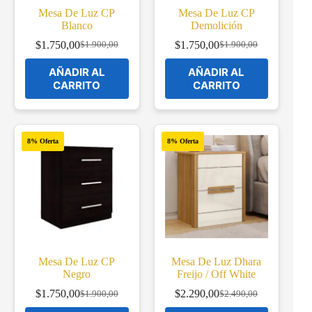
Mesa De Luz CP
Mesa De Luz CP
Blanco
Demolición
$
1.750,00
$
1.750,00
$
1.900,00
$
1.900,00
Original
Current
Original
Current
price
price
price
price
AÑADIR AL
AÑADIR AL
was:
is:
was:
is:
CARRITO
CARRITO
$1.900,00.
$1.750,00.
$1.900,00.
$1.750,00.
8% Oferta
8% Oferta
Mesa De Luz CP
Mesa De Luz Dhara
Negro
Freijo / Off White
$
1.750,00
$
2.290,00
$
1.900,00
$
2.490,00
Original
Current
Original
Current
price
price
price
price