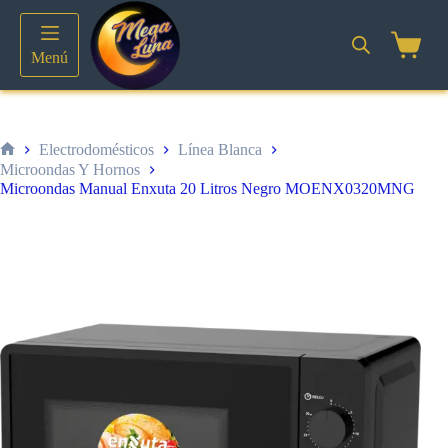
Saltar
al
contenido
Shoppin
Menú
cart
Electrodomésticos
Línea Blanca
Inicio
Microondas Y Hornos
Microondas Manual Enxuta 20 Litros Negro MOENX0320MNG