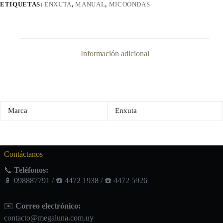
ETIQUETAS:
ENXUTA
,
MANUAL
,
MICOONDAS
Información adicional
Marca
Enxuta
Contáctanos
📞
Teléfonos:
📱 098887791 / ☎️ 4472 1938 / ☎️ 4472 5926
✉️
Correo electrónico:
contacto@megaluna.com.uy