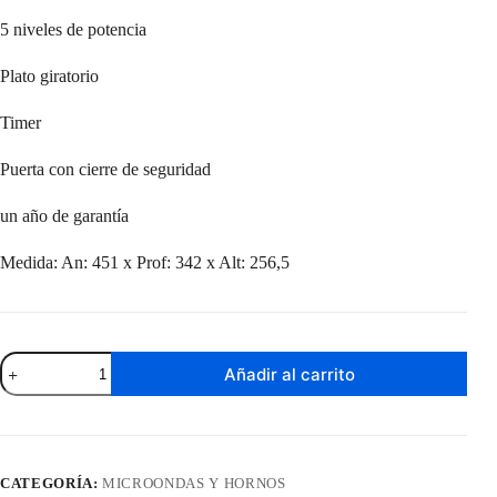
5 niveles de potencia
Plato giratorio
Timer
Puerta con cierre de seguridad
un año de garantía
Medida: An: 451 x Prof: 342 x Alt: 256,5
Microondas
Añadir al carrito
Manual
Enxuta
20
Litros
Negro
MOENX0320MNG
CATEGORÍA:
MICROONDAS Y HORNOS
cantidad