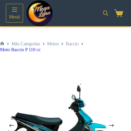
Saltar
al
contenido
Shoppin
Menú
cart
Más Categorías
Motos
Baccio
Inicio
Moto Baccio P 110 cc