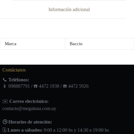
Información adicional
Marca
Baccio
Contáctanos
📞
Teléfonos:
📱 098887791 / ☎️ 4472 1938 / ☎️ 4472 5926
✉️
Correo electrónico:
contacto@megaluna.com.uy
🕒 Horarios de atención:
🗓️
Lunes a sábados:
9:00 a 12:00 hs y 14:30 a 19:00 hs