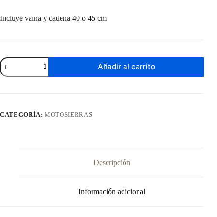
Incluye vaina y cadena 40 o 45 cm
Motosierra
Añadir al carrito
Stihl
MS
310
Longitud
Espada
45
CATEGORÍA:
MOTOSIERRAS
Cm
Duromatic
cantidad
Descripción
Información adicional