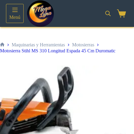
Saltar
al
contenido
Shoppin
Menú
cart
Maquinarias y Herramientas
Motosierras
Inicio
Motosierra Stihl MS 310 Longitud Espada 45 Cm Duromatic