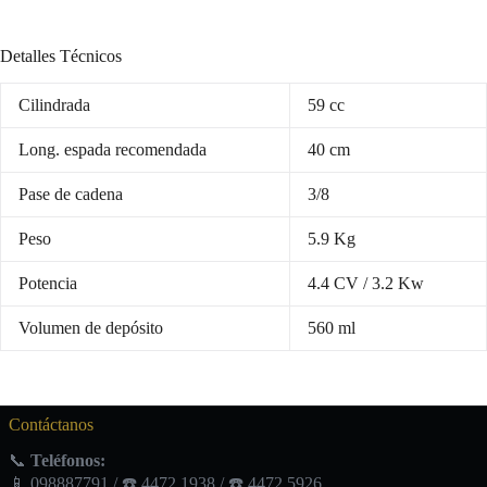
Detalles Técnicos
Cilindrada
59 cc
Long. espada recomendada
40 cm
Pase de cadena
3/8
Peso
5.9 Kg
Potencia
4.4 CV / 3.2 Kw
Volumen de depósito
560 ml
Contáctanos
📞
Teléfonos:
📱 098887791 / ☎️ 4472 1938 / ☎️ 4472 5926