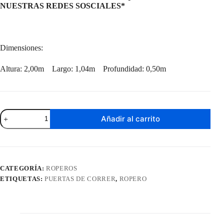
NUESTRAS REDES SOSCIALES*
Dimensiones:
Altura: 2,00m Largo: 1,04m Profundidad: 0,50m
Ropero
Añadir al carrito
Lyon
Nogueira
/
Off
White
cantidad
CATEGORÍA:
ROPEROS
ETIQUETAS:
PUERTAS DE CORRER
,
ROPERO