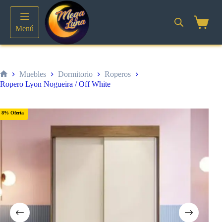
Saltar
al
contenido
Shoppin
Menú
cart
Muebles
Dormitorio
Roperos
Inicio
Ropero Lyon Nogueira / Off White
8% Oferta