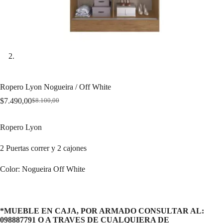
Ropero Lyon Nogueira / Off White
$
7.490,00
$
8.100,00
Original
Current
price
price
was:
is:
Ropero Lyon
$8.100,00.
$7.490,00.
2 Puertas correr y 2 cajones
Color: Nogueira Off White
*MUEBLE EN CAJA, POR ARMADO CONSULTAR AL:
098887791 O A TRAVES DE CUALQUIERA DE