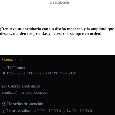
Descripción
¡Renueva tu dormitorio con un diseño moderno y la amplitud que
deseas, mantén tus prendas y accesorios siempre en orden!
Contáctanos
📞
Teléfonos:
📱 098887791 / ☎️ 4472 1938 / ☎️ 4472 5926
✉️
Correo electrónico:
contacto@megaluna.com.uy
🕒 Horarios de atención:
🗓️
Lunes a sábados:
9:00 a 12:00 hs y 14:30 a 19:00 hs