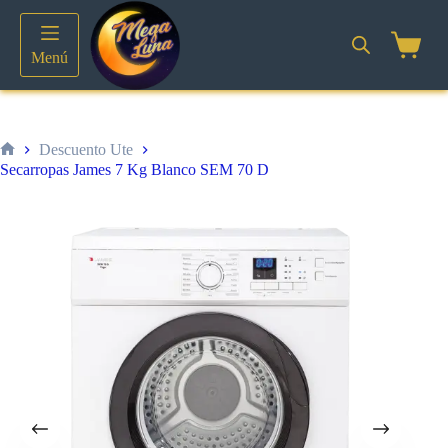
Saltar
al
contenido
Shoppin
Menú
cart
Descuento Ute
Inicio
Secarropas James 7 Kg Blanco SEM 70 D