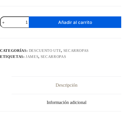
Secarropas
Añadir al carrito
James
7
Kg
Blanco
SEM
70
CATEGORÍAS:
DESCUENTO UTE
,
SECARROPAS
D
ETIQUETAS:
JAMES
,
SECARROPAS
cantidad
Descripción
Información adicional