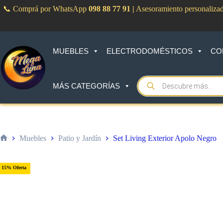
Saltar
📞 Comprá por WhatsApp
098 88 77 91
|
Asesoramiento personaliza
al
contenido
MUEBLES
ELECTRODOMÉSTICOS
CO
Products
MÁS CATEGORÍAS
search
Muebles
Patio y Jardín
Set Living Exterior Apolo Negro
Inicio
15% Oferta