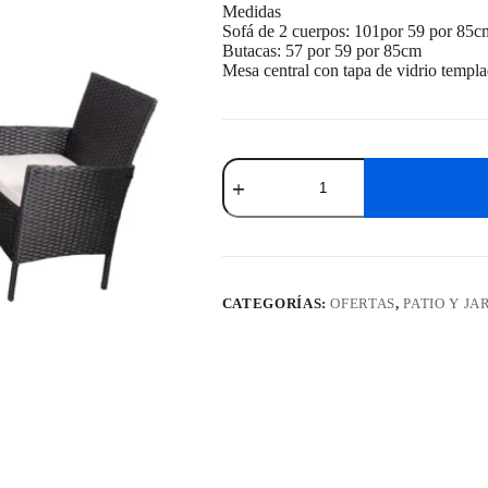
Medidas
Sofá de 2 cuerpos: 101por 59 por 85c
Butacas: 57 por 59 por 85cm
Mesa central con tapa de vidrio templ
Set
Living
Exterior
Apolo
Negro
cantidad
CATEGORÍAS:
OFERTAS
,
PATIO Y JA