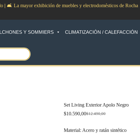
do
|
🛋️ La mayor exhibición de muebles y electrodomésticos de Rocha
LCHONES Y SOMMIERS
CLIMATIZACIÓN / CALEFACCIÓN
Set Living Exterior Apolo Negro
$
10.590,00
$
12.490,00
Original
Current
price
price
was:
is:
Material: Acero y ratán sintético
$12.490,00.
$10.590,00.