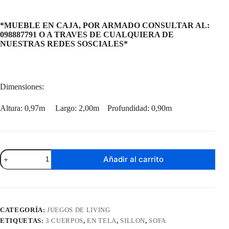
*MUEBLE EN CAJA, POR ARMADO CONSULTAR AL:
098887791 O A TRAVES DE CUALQUIERA DE
NUESTRAS REDES SOSCIALES*
Dimensiones:
Altura: 0,97m Largo: 2,00m Profundidad: 0,90m
Sofá
Añadir al carrito
Celta
3
Cuerpos
Marrón
cantidad
CATEGORÍA:
JUEGOS DE LIVING
ETIQUETAS:
3 CUERPOS
,
EN TELA
,
SILLON
,
SOFA