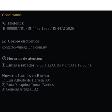
Contáctanos
📞
Teléfonos:
📱 098887791 / ☎️ 4472 1938 / ☎️ 4472 5926
✉️
Correo electrónico:
contacto@megaluna.com.uy
🕒 Horarios de atención:
🗓️
Lunes a sábados:
9:00 a 12:00 hs y 14:30 a 19:00 hs
Nuestros Locales en Rocha:
1) Luis Alberto de Herrera 304
2) Ruta 9 esquina Tomas Barrios
3) General Artigas 132