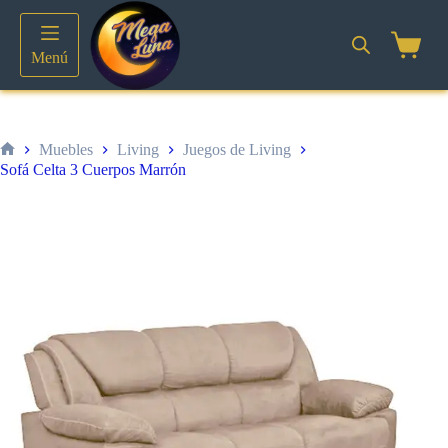
Saltar
al
contenido
Shoppin
Menú
cart
Muebles
Living
Juegos de Living
Inicio
Sofá Celta 3 Cuerpos Marrón