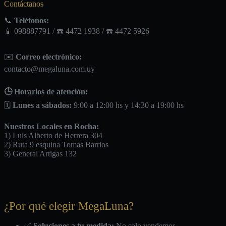
Contáctanos
📞
Teléfonos:
📱 098887791 / ☎️ 4472 1938 / ☎️ 4472 5926
✉️
Correo electrónico:
contacto@megaluna.com.uy
🕒 Horarios de atención:
🗓️
Lunes a sábados:
9:00 a 12:00 hs y 14:30 a 19:00 hs
Nuestros Locales en Rocha:
1) Luis Alberto de Herrera 304
2) Ruta 9 esquina Tomas Barrios
3) General Artigas 132
¿Por qué elegir MegaLuna?
✅
Soluciones a tu medida:
No solo vendemos