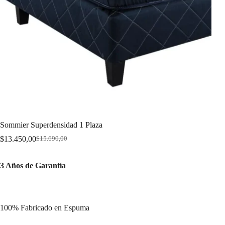
Sommier Superdensidad 1 Plaza
$
13.450,00
$
15.690,00
Original
Current
price
price
was:
is:
3 Años de Garantía
$15.690,00.
$13.450,00.
100% Fabricado en Espuma