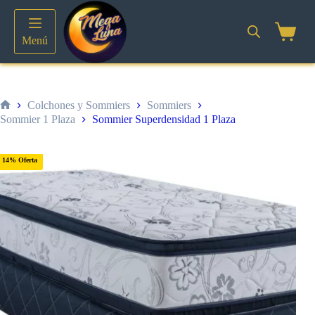
Saltar
al
contenido
Shoppin
Menú
cart
Colchones y Sommiers
Sommiers
Inicio
Sommier 1 Plaza
Sommier Superdensidad 1 Plaza
14% Oferta